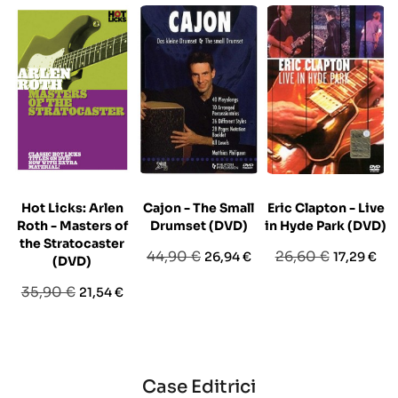
Hot Licks: Arlen
Cajon - The Small
Eric Clapton - Live
Roth - Masters of
Drumset (DVD)
in Hyde Park (DVD)
t
the Stratocaster
Prezzo
Prezzo
Prezzo
Prezzo
44,90 €
26,60 €
26,94 €
17,29 €
(DVD)
base
base
Prezzo
Prezzo
35,90 €
21,54 €
base
Case Editrici