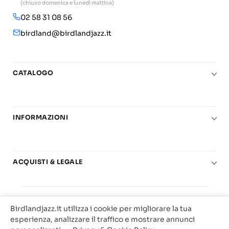
(chiuso domenica e lunedì mattina)
02 58 31 08 56
birdland@birdlandjazz.it
CATALOGO
Pianoforte
Chitarra
INFORMAZIONI
Fiati
Le nostre scuole di musica
Basso e contrabbasso
Carta del Docente
Basi play-along
ACQUISTI & LEGALE
Contatti
Real Books
Diritto di recesso
Il mio account
Big Band
© 2025 Vendita Metodi e Spartiti Musicali Libreria
Condizioni di utilizzo
Offerte
Birdlandjazz.it utilizza i cookie per migliorare la tua
Birdland Milano. P.Iva 12093700156
Privacy & Cookie
esperienza, analizzare il traffico e mostrare annunci
Web Agency Milano