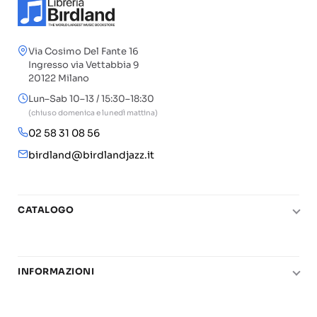
Via Cosimo Del Fante 16
Ingresso via Vettabbia 9
20122 Milano
Lun–Sab 10–13 / 15:30–18:30
(chiuso domenica e lunedì mattina)
02 58 31 08 56
birdland@birdlandjazz.it
CATALOGO
Pianoforte
Chitarra
INFORMAZIONI
Fiati
Le nostre scuole di musica
Basso e contrabbasso