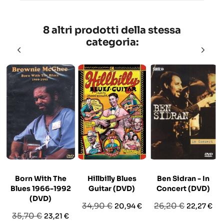
8 altri prodotti della stessa
categoria:
Born With The
Hillbilly Blues
Ben Sidran - In
Blues 1966-1992
Guitar (DVD)
Concert (DVD)
(DVD)
Prezzo
Prezzo
Prezzo
Prezzo
34,90 €
26,20 €
20,94 €
22,27 €
Prezzo
Prezzo
35,70 €
23,21 €
base
base