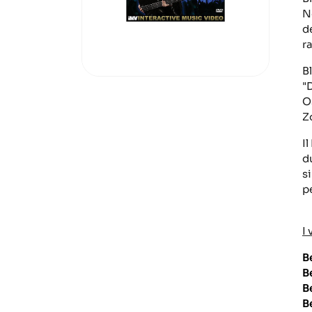
N
d
ra
B
"
O
Z
I
d
s
p
I
B
B
B
B