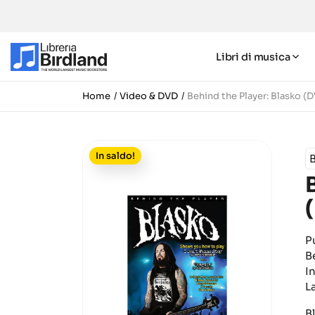
Libri di musica
Home
Video & DVD
Behind the Player: Blasko (
In saldo!
P
B
I
L
B