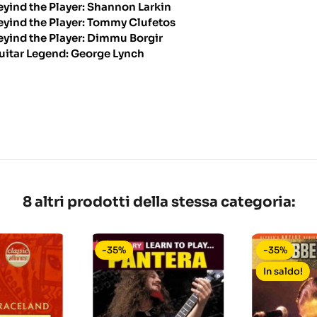
eyind the Player: Shannon Larkin
eyind the Player: Tommy Clufetos
eyind the Player: Dimmu Borgir
uitar Legend: George Lynch
8 altri prodotti della stessa categoria:
-35%
-35%
In saldo!