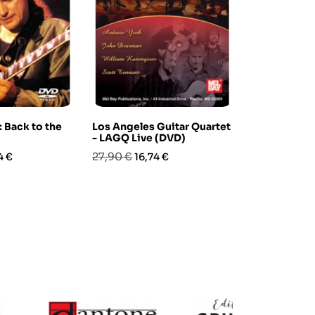
 Back to the
Los Angeles Guitar Quartet
Eleven Clas
- LAGQ Live (DVD)
& Arrangeme
zo
Prezzo
Prezzo
Prezzo
Pre
27,90 €
50,90 €
4 €
16,74 €
25,
base
base