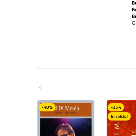
B
B
B
G
-40%
-35%
In saldo!