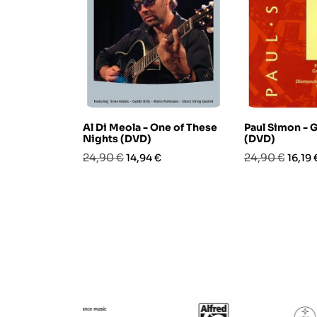
Al Di Meola - One of These
Paul Simon - 
Nights (DVD)
(DVD)
Prezzo
Prezzo
Prezzo
Prezz
24,90 €
24,90 €
14,94 €
16,19 
base
base