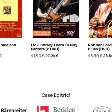
Graceland
Lick Library: Learn To Play
Robben Ford:
Pantera (2 DVD)
Blues (DVD)
o
Prezzo
Prezzo
Prezzo
Prez
41,90 €
43,90 €
€
27,24 €
28,5
base
base
Case Editrici