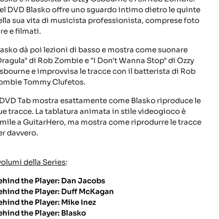
el DVD Blasko offre uno sguardo intimo dietro le quinte
ella sua vita di musicista professionista, comprese foto
re e filmati.
lasko dà poi lezioni di basso e mostra come suonare
Dragula" di Rob Zombie e "I Don't Wanna Stop" di Ozzy
sbourne e improvvisa le tracce con il batterista di Rob
ombie Tommy Clufetos.
l DVD Tab mostra esattamente come Blasko riproduce le
ue tracce. La tablatura animata in stile videogioco è
imile a GuitarHero, ma mostra come riprodurre le tracce
er davvero.
 volumi della Series
:
ehind the Player: Dan Jacobs
ehind the Player: Duff McKagan
ehind the Player: Mike Inez
ehind the Player: Blasko