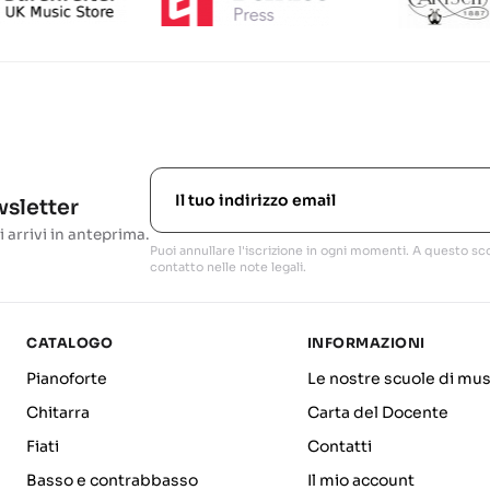
ewsletter
i arrivi in anteprima.
Puoi annullare l'iscrizione in ogni momenti. A questo sco
contatto nelle note legali.
CATALOGO
INFORMAZIONI
Pianoforte
Le nostre scuole di mus
Chitarra
Carta del Docente
Fiati
Contatti
Basso e contrabbasso
Il mio account