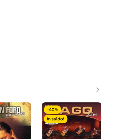
-40%
-50%
In saldo!
In saldo!