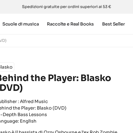
Spedizioni gratuite per ordini superiori ai 53 €
Scuole di musica
Raccolte e Real Books
Best Seller
DVD)
Blasko
Behind the Player: Blasko
(DVD)
ublisher : Alfred Music
ehind the Player: Blasko (DVD)
n-Depth Bass Lessons
anguage: English
lasko è il bassista di Ozzy Osbourne e l'ex Rob Zombie.