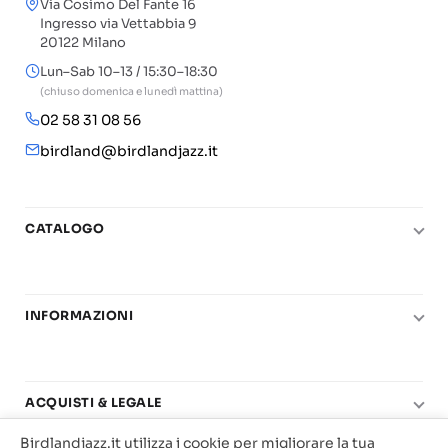
Via Cosimo Del Fante 16
Ingresso via Vettabbia 9
20122 Milano
Lun–Sab 10–13 / 15:30–18:30
(chiuso domenica e lunedì mattina)
02 58 31 08 56
birdland@birdlandjazz.it
CATALOGO
Pianoforte
Chitarra
INFORMAZIONI
Fiati
Le nostre scuole di musica
Basso e contrabbasso
Carta del Docente
Basi play-along
ACQUISTI & LEGALE
Contatti
Real Books
Birdlandjazz.it utilizza i cookie per migliorare la tua