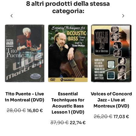
8 altri prodotti della stessa
categoria:
Tito Puente - Live
Essential
Voices of Concord
in Montreal (DVD)
Techniques for
Jazz - Live at
Acoustic Bass
Montreux (DVD)
Prezzo
Prezzo
28,00 €
16,80 €
Lesson 1 (DVD)
Prezzo
Prezzo
26,20 €
17,03 €
base
Prezzo
Prezzo
37,90 €
22,74 €
base
base