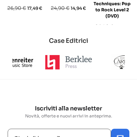
Techniques: Pop
Prezzo
Prezzo
Prezzo
Prezzo
26,90 €
24,90 €
17,49 €
14,94 €
to Rock Level 2
base
base
(DVD)
Prezzo
Prezzo
26,90 €
16,14 €
base
Case Editrici
Iscriviti alla newsletter
Novità, offerte e nuovi arrivi in anteprima.