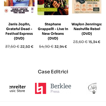
Janis Joplin,
Stephane
Waylon Jennings:
Grateful Dead -
Grappelli - Live in
Nashville Rebel
Festival Express
New Orleans
(DVD)
(DVD)
(DVD)
Prezzo
Prezzo
23,60 €
15,34 €
Prezzo
Prezzo
Prezzo
Prezzo
37,50 €
54,90 €
22,50 €
32,94 €
base
base
base
Case Editrici