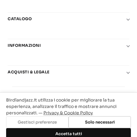
CATALOGO
Pianoforte
Chitarra
INFORMAZIONI
Fiati
Le nostre scuole di musica
Basso e contrabbasso
Carta del Docente
Basi play-along
ACQUISTI & LEGALE
Contatti
Real Books
Diritto di recesso
Il mio account
Big Band
© 2025 Vendita Metodi e Spartiti Musicali Libreria
Condizioni di utilizzo
Offerte
Birdlandjazz.it utilizza i cookie per migliorare la tua
Birdland Milano. P.Iva 12093700156
Privacy & Cookie
esperienza, analizzare il traffico e mostrare annunci
Web Agency Milano
personalizzati. —
Privacy & Cookie Policy
Traccia il tuo ordine
Gestisci preferenze
Solo necessari
Aggiungi al carrello
Accetta tutti