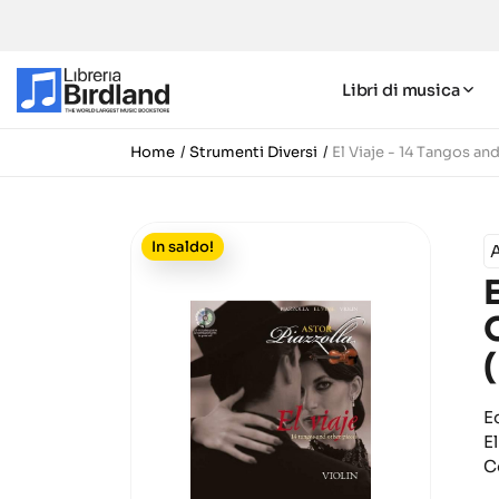
Libri di musica
Home
Strumenti Diversi
El Viaje - 14 Tangos an
In saldo!
A
E
E
C