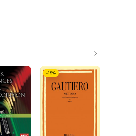
-15%
-15%
In saldo!