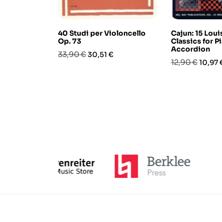
40 Studi per Violoncello
Cajun: 15 Loui
Op. 73
Classics for P
Accordion
Prezzo
Prezzo
33,90 €
30,51 €
Prezzo
Prezz
12,90 €
10,97 
base
base