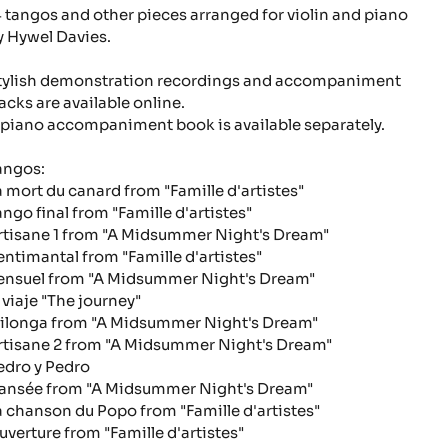
4 tangos and other pieces arranged for violin and piano
y Hywel Davies.
tylish demonstration recordings and accompaniment
racks are available online.
 piano accompaniment book is available separately.
angos:
a mort du canard
from "Famille d'artistes"
ango final
from "Famille d'artistes"
rtisane 1
from "A Midsummer Night's Dream"
entimantal
from "Famille d'artistes"
ensuel
from "A Midsummer Night's Dream"
 viaje
"The journey"
ilonga
from "A Midsummer Night's Dream"
rtisane 2
from "A Midsummer Night's Dream"
edro y Pedro
ansée
from "A Midsummer Night's Dream"
a chanson du Popo
from "Famille d'artistes"
uverture
from "Famille d'artistes"