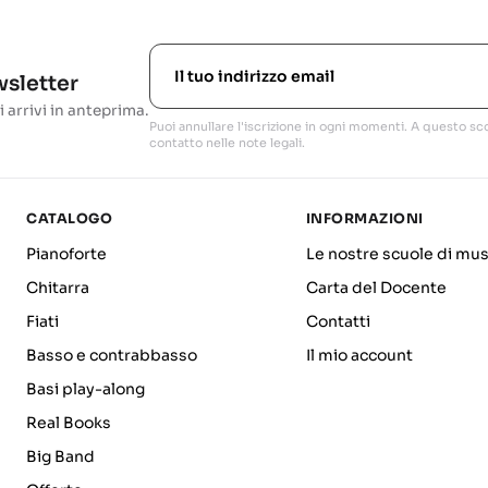
ewsletter
i arrivi in anteprima.
Puoi annullare l'iscrizione in ogni momenti. A questo sco
contatto nelle note legali.
CATALOGO
INFORMAZIONI
Pianoforte
Le nostre scuole di mus
Chitarra
Carta del Docente
Fiati
Contatti
Basso e contrabbasso
Il mio account
Basi play-along
Real Books
Big Band