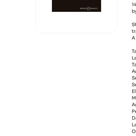
1
b
S
t
A
T
L
T
A
S
S
El
M
A
P
D
L
O