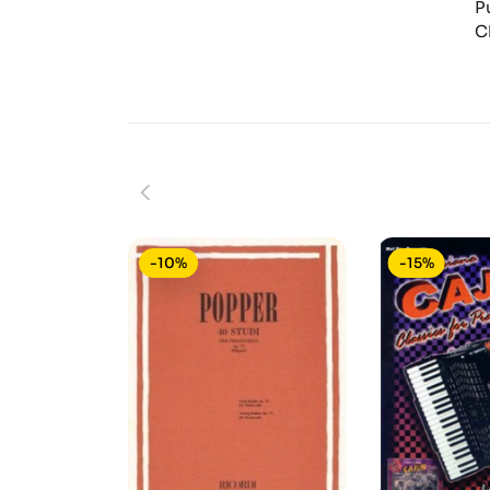
P
C
-10%
-15%