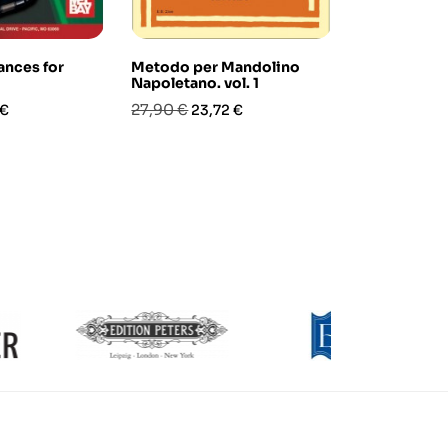
Dances for
Metodo per Mandolino
The Cello Co
Napoletano. vol. 1
Intermediat
Audio Onlin
o
Prezzo
Prezzo
27,90 €
 €
23,72 €
Prezzo
Pre
25,90 €
22,
base
base