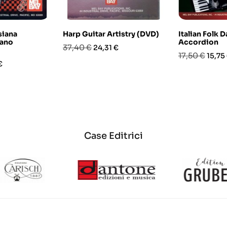
siana
Harp Guitar Artistry (DVD)
Italian Folk 
iano
Accordion
Prezzo
Prezzo
37,40 €
24,31 €
Prezzo
Prezz
17,50 €
15,75
base
o
€
base
Case Editrici