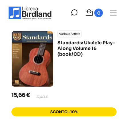
0
Various Artists
Standards: Ukulele Play-
Along Volume 16
(book/CD)
15,66 €
17,40 €
SCONTO -10%