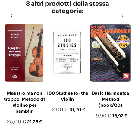
8 altri prodotti della stessa
categoria:
Maestro ma non
100 Studies for the
Basic Harmonica
troppo. Metodo di
Violin
Method
violino per
(book/CD)
Prezzo
Prezzo
12,00 €
10,20 €
bambini
Prezzo
Prezzo
19,90 €
16,92 €
base
Prezzo
Prezzo
25,00 €
21,25 €
base
base