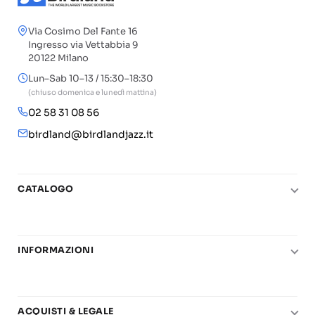
Via Cosimo Del Fante 16
Ingresso via Vettabbia 9
20122 Milano
Lun–Sab 10–13 / 15:30–18:30
(chiuso domenica e lunedì mattina)
02 58 31 08 56
birdland@birdlandjazz.it
CATALOGO
Pianoforte
Chitarra
INFORMAZIONI
Fiati
Le nostre scuole di musica
Basso e contrabbasso
Carta del Docente
Basi play-along
ACQUISTI & LEGALE