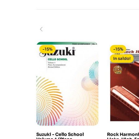
-15%
-15%
In saldo!
Suzuki - Cello School
Rock Harmoni