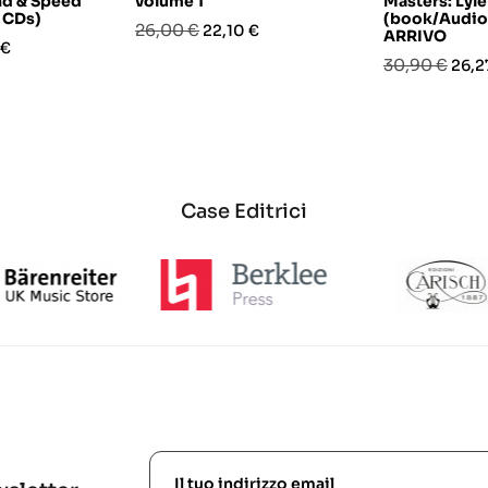
nd & Speed
volume 1
Masters: Lyle
 CDs)
(book/Audio 
Prezzo
Prezzo
26,00 €
22,10 €
ARRIVO
o
 €
base
Prezzo
Prez
30,90 €
26,2
base
Case Editrici