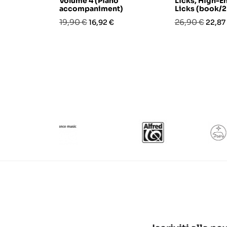
Volume 4 (Piano
Licks, High-E
accompaniment)
Licks (book/2
Prezzo
Prezzo
Prezzo
Prezz
19,90 €
26,90 €
16,92 €
22,87
base
base