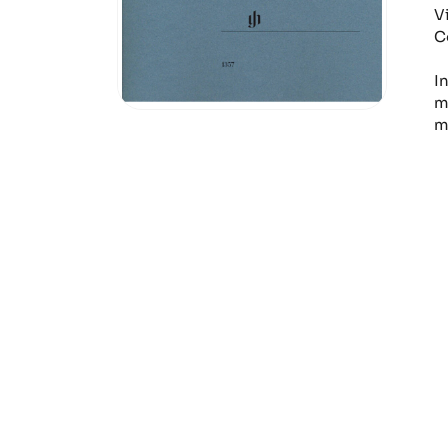
V
C
I
m
m