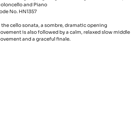
ioloncello and Piano
ode No.
HN1357
n the cello sonata, a sombre, dramatic opening
ovement is also followed by a calm, relaxed slow middle
ovement and a graceful finale.