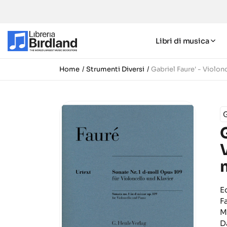
Libri di musica
Home
Strumenti Diversi
Gabriel Faure' - Violon
G
E
F
M
D