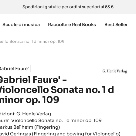
Spedizioni gratuite per ordini superiori ai 53 €
Scuole di musica
Raccolte e Real Books
Best Seller
cello Sonata no. 1 d minor op. 109
abriel Faure'
Gabriel Faure' -
Violoncello Sonata no. 1 d
minor op. 109
dizioni: G. Henle Verlag
aure' Violoncello Sonata no. 1 d minor op. 109
arkus Bellheim (Fingering)
avid Geringas (Fingering and bowing for Violoncello)