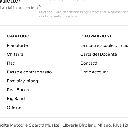
ewsletter
i arrivi in anteprima.
Puoi annullare l'iscrizione in ogni momenti. A questo sco
contatto nelle note legali.
CATALOGO
INFORMAZIONI
Pianoforte
Le nostre scuole di mus
Chitarra
Carta del Docente
Fiati
Contatti
Basso e contrabbasso
Il mio account
Basi play-along
Real Books
Big Band
Offerte
dita Metodi e Spartiti Musicali Libreria Birdland Milano. P.Iva 