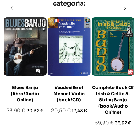
categoria:
Blues Banjo
Vaudeville et
Complete Book Of
(libro/Audio
Menuet Violin
Irish & Celtic 5-
Online)
(book/CD)
String Banjo
(book/Audio
Prezzo
Prezzo
Prezzo
Prezzo
23,90 €
20,50 €
20,32 €
17,43 €
Online)
base
base
Prezzo
Prezzo
39,90 €
33,92 €
base