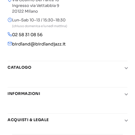
Ingresso via Vettabbia 9
20122 Milano
Lun–Sab 10–13 / 15:30–18:30
(chiuso domenica e lunedì mattina)
02 58 31 08 56
birdland@birdlandjazz.it
CATALOGO
Pianoforte
Chitarra
INFORMAZIONI
Fiati
Le nostre scuole di musica
Basso e contrabbasso
Carta del Docente
Basi play-along
ACQUISTI & LEGALE
Contatti
Real Books
Diritto di recesso