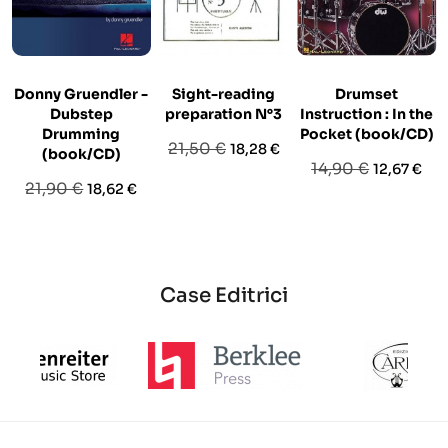
Donny Gruendler -
Sight-reading
Drumset
Dubstep
preparation N°3
Instruction : In the
Drumming
Pocket (book/CD)
Prezzo
Prezzo
21,50 €
18,28 €
(book/CD)
Prezzo
Prezzo
14,90 €
12,67 €
base
Prezzo
Prezzo
21,90 €
18,62 €
base
base
Case Editrici