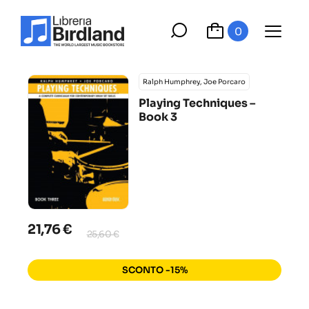
0
Ralph Humphrey, Joe Porcaro
Playing Techniques –
Book 3
21,76 €
25,60 €
SCONTO -15%