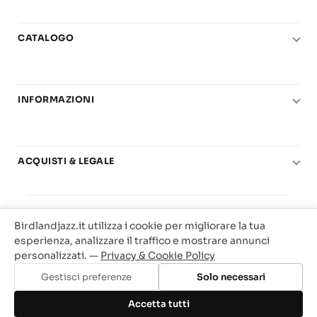
CATALOGO
Pianoforte
Chitarra
INFORMAZIONI
Fiati
Le nostre scuole di musica
Basso e contrabbasso
Carta del Docente
Basi play-along
ACQUISTI & LEGALE
Contatti
Real Books
Diritto di recesso
Il mio account
Big Band
© 2025 Vendita Metodi e Spartiti Musicali Libreria
Condizioni di utilizzo
Offerte
Birdlandjazz.it utilizza i cookie per migliorare la tua
Birdland Milano. P.Iva 12093700156
Privacy & Cookie
esperienza, analizzare il traffico e mostrare annunci
Web Agency Milano
personalizzati. —
Privacy & Cookie Policy
Traccia il tuo ordine
Gestisci preferenze
Solo necessari
Aggiungi al carrello
Accetta tutti