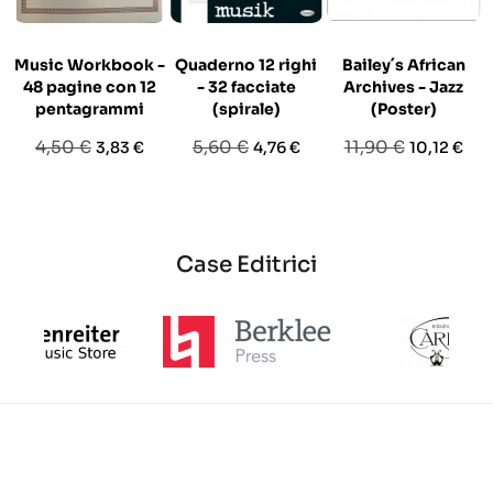
Music Workbook -
Quaderno 12 righi
Bailey´s African
48 pagine con 12
- 32 facciate
Archives - Jazz
pentagrammi
(spirale)
(Poster)
Prezzo
Prezzo
Prezzo
Prezzo
Prezzo
Prezzo
4,50 €
5,60 €
11,90 €
3,83 €
4,76 €
10,12 €
base
base
base
Case Editrici