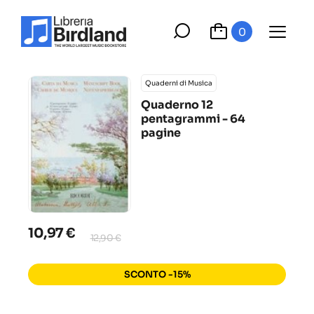
0
Quaderni di Musica
Quaderno 12
pentagrammi - 64
pagine
10,97 €
12,90 €
SCONTO -15%