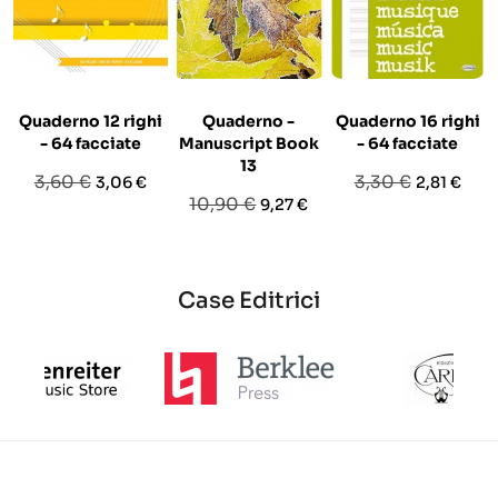
Quaderno 12 righi
Quaderno -
Quaderno 16 righi
- 64 facciate
Manuscript Book
- 64 facciate
13
Prezzo
Prezzo
Prezzo
Prezzo
3,60 €
3,30 €
3,06 €
2,81 €
Prezzo
Prezzo
10,90 €
9,27 €
base
base
base
Case Editrici