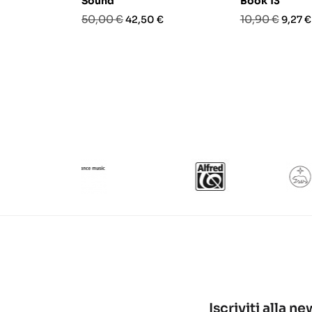
Sound
Book 13
Prezzo
Prezzo
Prezzo
Prezz
50,00 €
10,90 €
42,50 €
9,27 €
base
base
Iscriviti alla n