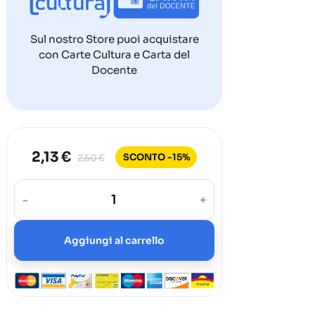
Sul nostro Store puoi acquistare
con Carte Cultura e Carta del
Docente
2,13 €
SCONTO -15%
2,50 €
-
+
Aggiungi al carrello