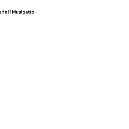
rie I
l Musigatto