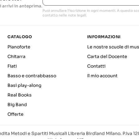
i arrivi in anteprima.
Puoi annullare l'iscrizione in ogni momenti. A questo sco
contatto nelle note legali.
CATALOGO
INFORMAZIONI
Pianoforte
Le nostre scuole di mus
Chitarra
Carta del Docente
Fiati
Contatti
Basso e contrabbasso
Il mio account
Basi play-along
Real Books
Big Band
Offerte
dita Metodi e Spartiti Musicali Libreria Birdland Milano. P.Iva 