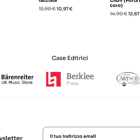
facciate
Choir (Porta 
coro)
o
Prezzo
Prezzo
12,90 €
10,97 €
Prezzo
Prez
14,90 €
12,67
base
base
Case Editrici
ewsletter