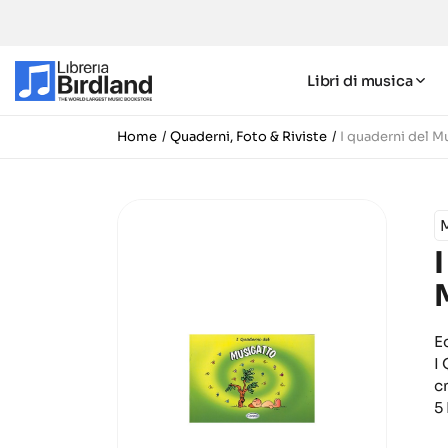
Libri di musica
Home
Quaderni, Foto & Riviste
I quaderni del M
E
I
c
5