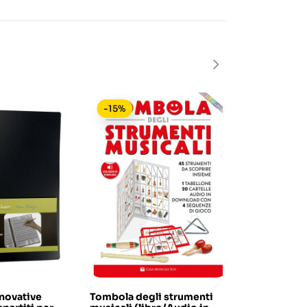
-15%
-25%
nnovative
Tombola degli strumenti
Borsa - Cic