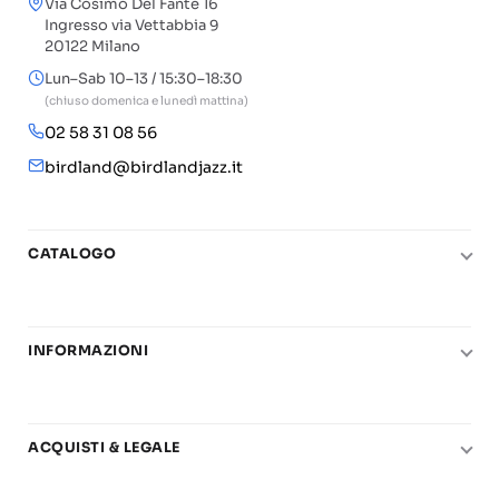
Via Cosimo Del Fante 16
Ingresso via Vettabbia 9
20122 Milano
Lun–Sab 10–13 / 15:30–18:30
(chiuso domenica e lunedì mattina)
02 58 31 08 56
birdland@birdlandjazz.it
CATALOGO
Pianoforte
Chitarra
INFORMAZIONI
Fiati
Le nostre scuole di musica
Basso e contrabbasso
Carta del Docente
Basi play-along
ACQUISTI & LEGALE
Contatti
Real Books