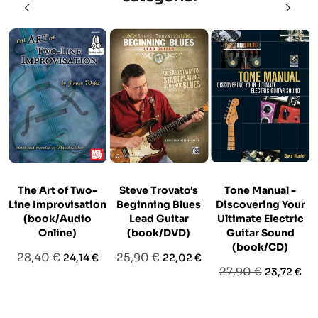
The Art of Two-
Steve Trovato's
Tone Manual -
Line Improvisation
Beginning Blues
Discovering Your
(book/Audio
Lead Guitar
Ultimate Electric
Online)
(book/DVD)
Guitar Sound
(book/CD)
Prezzo
Prezzo
Prezzo
Prezzo
28,40 €
25,90 €
24,14 €
22,02 €
Prezzo
Prezzo
27,90 €
23,72 €
base
base
base