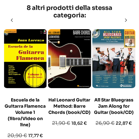
8 altri prodotti della stessa
categoria:
Escuela de la
Hal Leonard Guitar
All Star Bluegrass
Guitarra Flamenca
Method: Barre
Jam Along for
Volume 1
Chords (book/CD)
Guitar (book/CD)
(libro/Video on
Prezzo
Prezzo
Prezzo
Prezzo
21,90 €
26,90 €
18,62 €
22,87 €
line)
base
base
Prezzo
Prezzo
20,90 €
17,77 €