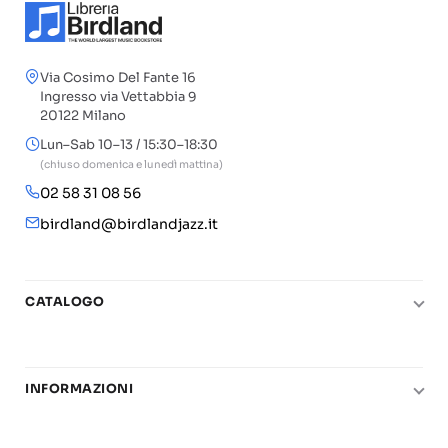
Via Cosimo Del Fante 16
Ingresso via Vettabbia 9
20122 Milano
Lun–Sab 10–13 / 15:30–18:30
(chiuso domenica e lunedì mattina)
02 58 31 08 56
birdland@birdlandjazz.it
CATALOGO
Pianoforte
Chitarra
INFORMAZIONI
Fiati
Le nostre scuole di musica
Basso e contrabbasso