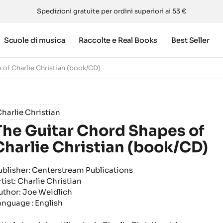
Spedizioni gratuite per ordini superiori ai 53 €
Scuole di musica
Raccolte e Real Books
Best Seller
 of Charlie Christian (book/CD)
harlie Christian
The Guitar Chord Shapes of
Charlie Christian (book/CD)
ublisher: Centerstream Publications
rtist: Charlie Christian
uthor: Joe Weidlich
anguage : English