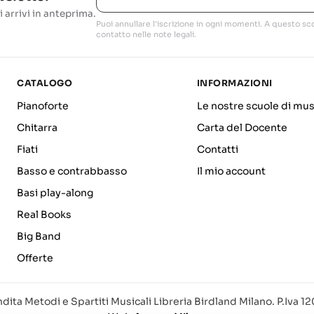
i arrivi in anteprima.
Puoi annullare l'iscrizione in ogni momenti. A questo sco
contatto nelle note legali.
CATALOGO
INFORMAZIONI
Pianoforte
Le nostre scuole di mus
Chitarra
Carta del Docente
Fiati
Contatti
Basso e contrabbasso
Il mio account
Basi play-along
Real Books
Big Band
Offerte
dita Metodi e Spartiti Musicali Libreria Birdland Milano. P.Iva 