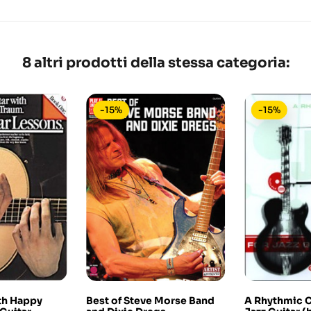
8 altri prodotti della stessa categoria:
-15%
-15%
ith Happy
Best of Steve Morse Band
A Rhythmic C