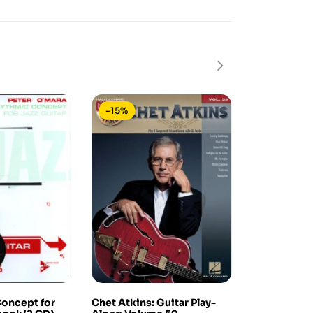
-15%
-15%
oncept for
Chet Atkins: Guitar Play-
Corso di Chi