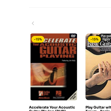
-15%
-15%
Accelerate Your Acoustic
Play Guitar w