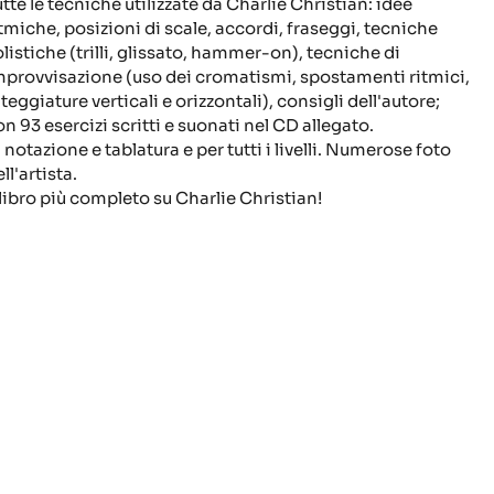
utte le tecniche utilizzate da Charlie Christian: idee
itmiche, posizioni di scale, accordi, fraseggi, tecniche
olistiche (trilli, glissato, hammer-on), tecniche di
mprovvisazione (uso dei cromatismi, spostamenti ritmici,
teggiature verticali e orizzontali), consigli dell'autore;
on 93 esercizi scritti e suonati nel CD allegato.
 notazione e tablatura e per tutti i livelli. Numerose foto
ll'artista.
l libro più completo su Charlie Christian!