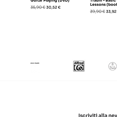
Guitar Playing (DVD)
Traum - Basic
Lessons (boo
Prezzo
Prezzo
35,90 €
30,52 €
Prezzo
Prezz
39,90 €
33,92
base
base
Iscriviti alla n