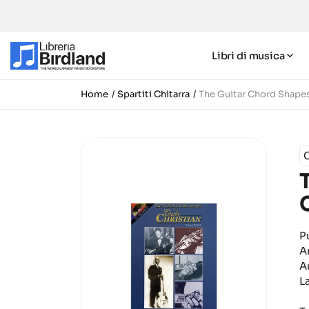
Libri di musica
Home
Spartiti Chitarra
The Guitar Chord Shapes
C
P
A
A
L