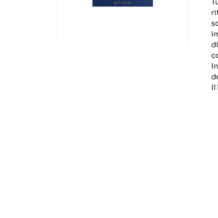
T
r
s
i
di
c
In
de
I