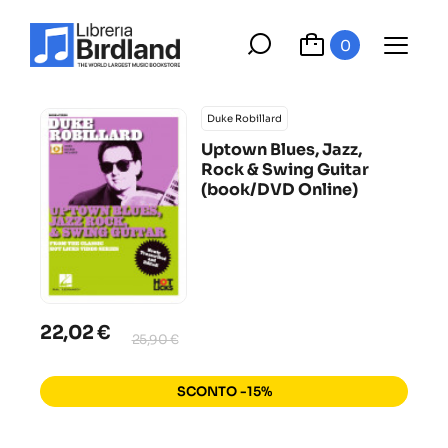
0
Duke Robillard
Uptown Blues, Jazz,
Rock & Swing Guitar
(book/DVD Online)
22,02 €
25,90 €
SCONTO -15%