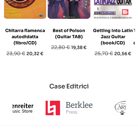
Chitarra flamenca
Best of Poison
Getting Into Latin
T
autodidatta
(Guitar TAB)
Jazz Guitar
(libro/CD)
(book/CD)
d
Prezzo
Prezzo
22,80 €
19,38 €
Prezzo
Prezzo
Prezzo
Prezzo
23,90 €
25,70 €
20,32 €
20,56 €
base
base
base
Case Editrici