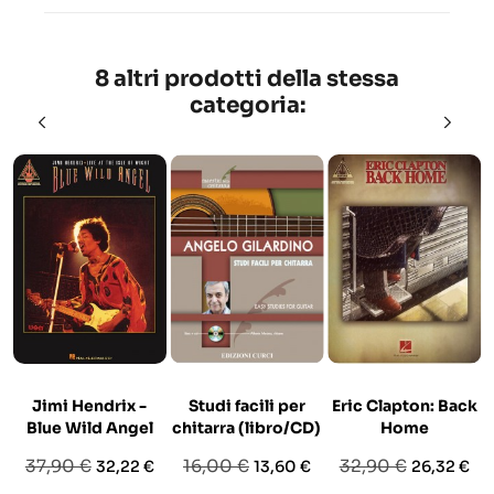
8 altri prodotti della stessa
categoria:
Jimi Hendrix -
Studi facili per
Eric Clapton: Back
Blue Wild Angel
chitarra (libro/CD)
Home
Prezzo
Prezzo
Prezzo
Prezzo
Prezzo
Prezzo
37,90 €
16,00 €
32,90 €
32,22 €
13,60 €
26,32 €
base
base
base