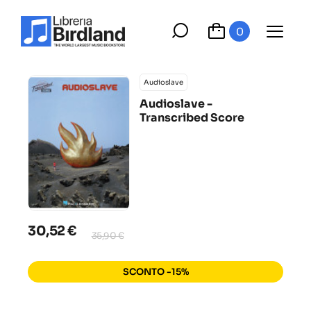
0
Audioslave
Audioslave -
Transcribed Score
30,52 €
35,90 €
SCONTO -15%