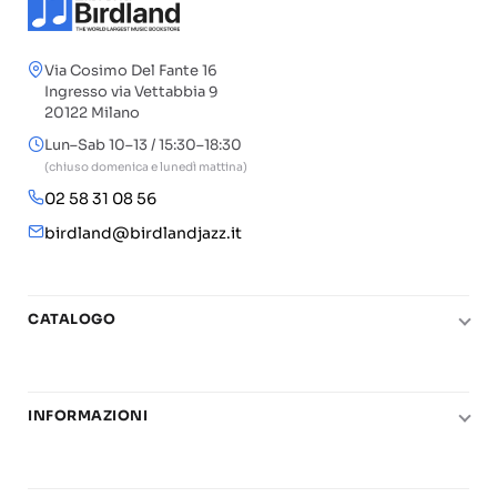
Via Cosimo Del Fante 16
Ingresso via Vettabbia 9
20122 Milano
Lun–Sab 10–13 / 15:30–18:30
(chiuso domenica e lunedì mattina)
02 58 31 08 56
birdland@birdlandjazz.it
CATALOGO
Pianoforte
Chitarra
INFORMAZIONI
Fiati
Le nostre scuole di musica
Basso e contrabbasso