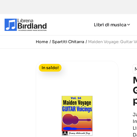
Libri di musica
Home
Spartiti Chitarra
Maiden Voyage: Guitar V
In saldo!
M
J
I
L
D