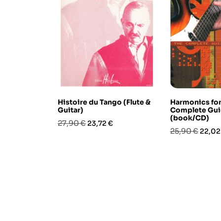
Histoire du Tango (Flute &
Harmonics for 
Guitar)
Complete Gu
(book/CD)
Prezzo
Prezzo
27,90 €
23,72 €
Prezzo
Prezz
25,90 €
22,02
base
base