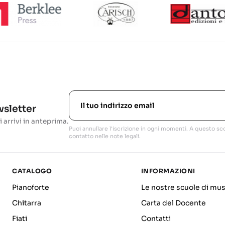
ewsletter
i arrivi in anteprima.
Puoi annullare l'iscrizione in ogni momenti. A questo sco
contatto nelle note legali.
CATALOGO
INFORMAZIONI
Pianoforte
Le nostre scuole di mus
Chitarra
Carta del Docente
Fiati
Contatti