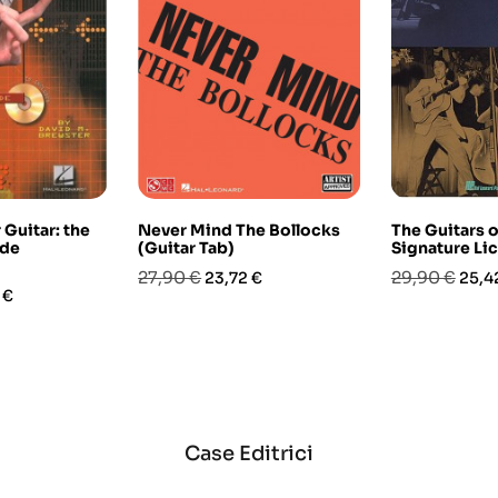
Guitar: the
Never Mind The Bollocks
The Guitars of
ide
(Guitar Tab)
Signature Li
Prezzo
Prezzo
Prezzo
Prez
27,90 €
29,90 €
23,72 €
25,4
o
 €
base
base
Case Editrici