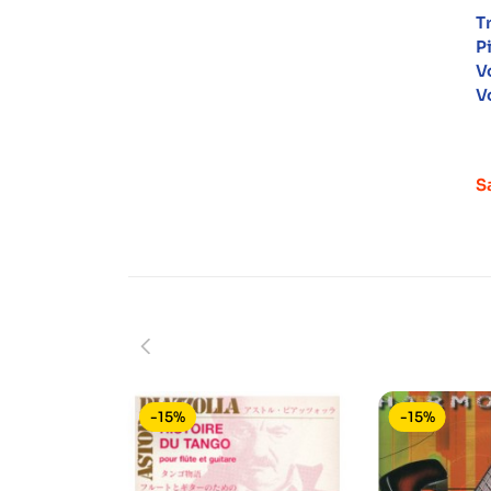
T
P
V
V
S
-15%
-15%