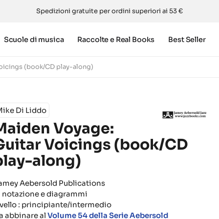
Spedizioni gratuite per ordini superiori ai 53 €
Scuole di musica
Raccolte e Real Books
Best Seller
oicings (book/CD play-along)
ike Di Liddo
Maiden Voyage:
Guitar Voicings (book/CD
play-along)
amey Aebersold Publications
n notazione e diagrammi
ivello : principiante/intermedio
a abbinare al
Volume 54 della Serie Aebersold