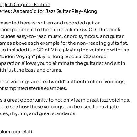
nglish Original Edition
eries : Aebersold for Jazz Guitar Play-Along
resented here is written and recorded guitar
ccompaniment to the entire volume 54 CD. This book
ncludes easy-to-read music, chord symbols, and guitar
rames above each example for the non-reading guitarist.
lso included is a CD of Mike playing the voicings with the
Maiden Voyage" play-a-long. Special CD stereo
eparation allows you to eliminate the guitarist and sit in
ith just the bass and drums.
hese voicings are "real world" authentic chord voicings,
ot simplified sterile examples.
's a great opportunity to not only learn great jazz voicings,
ut to see how these voicings can be used to navigate
lues, rhythm, and great standards.
olumi correlati: