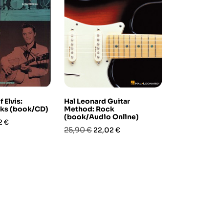
 Elvis:
Hal Leonard Guitar
Fingerstyle 
cks (book/CD)
Method: Rock
Advanced (l
(book/Audio Online)
zo
Prezzo
Pre
23,90 €
2 €
20,
Prezzo
Prezzo
25,90 €
22,02 €
base
base