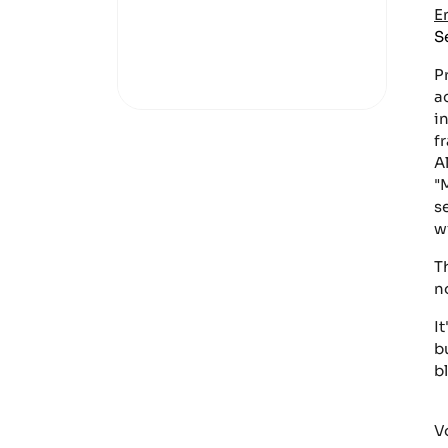
E
S
P
a
i
f
A
"
s
w
T
n
It
b
b
V