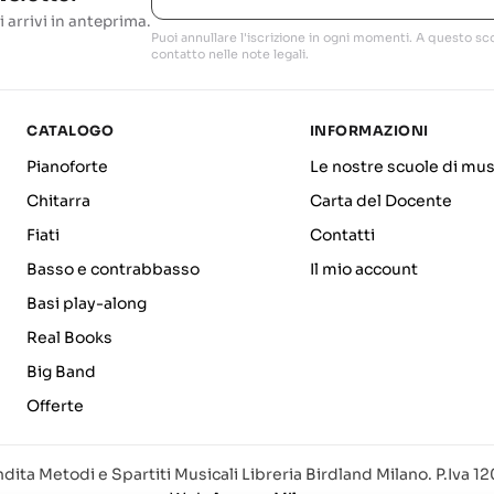
i arrivi in anteprima.
Puoi annullare l'iscrizione in ogni momenti. A questo sco
contatto nelle note legali.
CATALOGO
INFORMAZIONI
Pianoforte
Le nostre scuole di mus
Chitarra
Carta del Docente
Fiati
Contatti
Basso e contrabbasso
Il mio account
Basi play-along
Real Books
Big Band
Offerte
dita Metodi e Spartiti Musicali Libreria Birdland Milano. P.Iva 