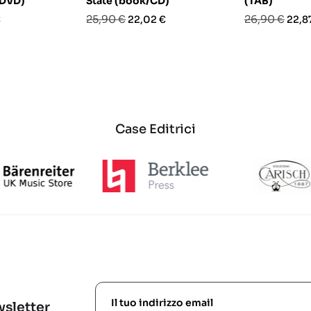
/DVD)
State (book/CD)
(TAB)
o
Prezzo
Prezzo
Prezzo
Prez
25,90 €
26,90 €
€
22,02 €
22,8
base
base
Case Editrici
ewsletter