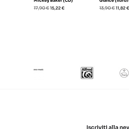
Mickey Baker (CD)
Glance (libro
Prezzo
Prezzo
Prezzo
Prezz
17,90 €
13,90 €
15,22 €
11,82 
base
base
Iscriviti alla n