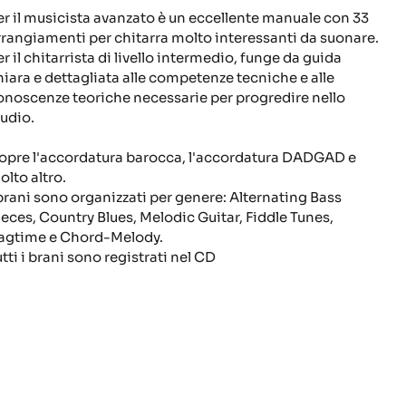
er il musicista avanzato è un eccellente manuale con 33
rrangiamenti per chitarra molto interessanti da suonare.
r il chitarrista di livello intermedio, funge da guida
hiara e dettagliata alle competenze tecniche e alle
onoscenze teoriche necessarie per progredire nello
tudio.
opre l'accordatura barocca, l'accordatura DADGAD e
olto altro.
 brani sono organizzati per genere
: Alternating Bass
ieces, Country Blues, Melodic Guitar, Fiddle Tunes,
agtime e Chord-Melody.
tti i brani sono registrati nel CD