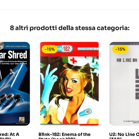
8 altri prodotti della stessa categoria:
-15%
-15%
red: At A
Blink-182: Enema of the
U2: No Line 