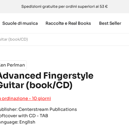
Spedizioni gratuite per ordini superiori ai 53 €
Scuole di musica
Raccolte e Real Books
Best Seller
uitar (book/CD)
Ken Perlman
Advanced Fingerstyle
Guitar (book/CD)
u ordinazione - 10 giorni
ublisher: Centerstream Publications
oftcover with CD - TAB
anguage: English