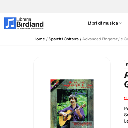
Libri di musica
Home
Spartiti Chitarra
Advanced Fingerstyle G
s
P
S
L