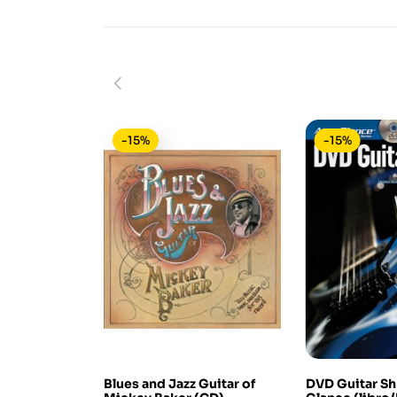
-15%
-15%
Blues and Jazz Guitar of
DVD Guitar Sh