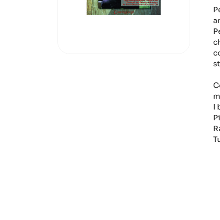
P
a
Pe
c
c
s
C
m
I
P
R
Tu