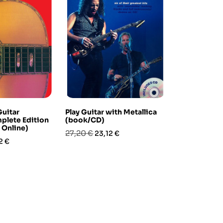
Guitar
Play Guitar with Metallica
Alfred's Lea
plete Edition
(book/CD)
Guitar (libr
 Online)
Prezzo
Prezzo
Prezzo
Prez
27,20 €
31,90 €
23,12 €
27,1
zo
2 €
base
base