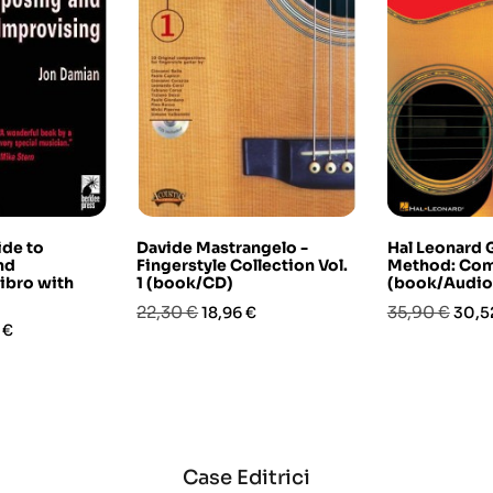
ide to
Davide Mastrangelo -
Hal Leonard 
nd
Fingerstyle Collection Vol.
Method: Com
libro with
1 (book/CD)
(book/Audio
)
Prezzo
Prezzo
Prezzo
Prez
22,30 €
35,90 €
18,96 €
30,5
o
 €
base
base
Case Editrici