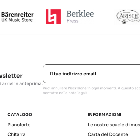
ewsletter
i arrivi in anteprima.
Puoi annullare l'iscrizione in ogni momenti. A questo sco
contatto nelle note legali.
CATALOGO
INFORMAZIONI
Pianoforte
Le nostre scuole di mus
Chitarra
Carta del Docente