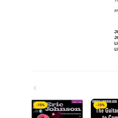
T
a
J
J
L
L
-15%
-15%