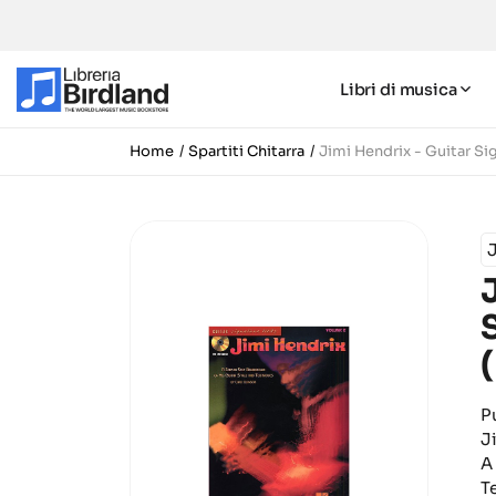
Libri di musica
Home
Spartiti Chitarra
Jimi Hendrix - Guitar S
P
J
A
T