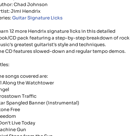
uthor: Chad Johnson
rtist: Jimi Hendrix
eries:
Guitar Signature Licks
earn 12 more Hendrix signature licks in this detailed
ook/CD pack featuring a step-by-step breakdown of rock
usic's greatest guitarist's style and techniques.
he CD features slowed-down and regular tempo demos.
tles:
he songs covered are:
ll Along the Watchtower
ngel
rosstown Traffic
tar Spangled Banner
(Instrumental)
tone Free
reedom
 Don't Live Today
achine Gun