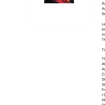
A
A
S
L
b
m
T
Ti
T
A
A
C
S
S
F
I
M