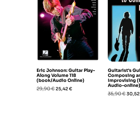
Eric Johnson: Guitar Play-
Guitarist's Gu
Along Volume 118
Composing a
(book/Audio Online)
Improvising (
Audio-online
Prezzo
Prezzo
29,90 €
25,42 €
Prezzo
Prezz
35,90 €
30,52
base
base