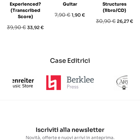
Experienced?
Guitar
Structures
(Transcribed
(libro/CD)
Prezzo
Prezzo
7,90 €
1,90 €
Score)
Prezzo
Prezzo
30,90 €
26,27 €
base
Prezzo
Prezzo
39,90 €
33,92 €
base
base
Case Editrici
Iscriviti alla newsletter
Novità, offerte e nuovi arrivi in anteprima.