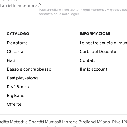
i arrivi in anteprima.
Puoi annullare l'iscrizione in ogni momenti. A questo sco
contatto nelle note legali.
CATALOGO
INFORMAZIONI
Pianoforte
Le nostre scuole di mus
Chitarra
Carta del Docente
Fiati
Contatti
Basso e contrabbasso
Il mio account
Basi play-along
Real Books
Big Band
Offerte
dita Metodi e Spartiti Musicali Libreria Birdland Milano. P.Iva 