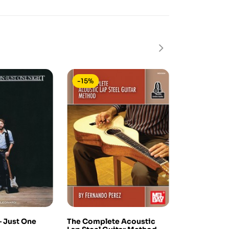
-15%
-15%
– Just One
The Complete Acoustic
Progressive