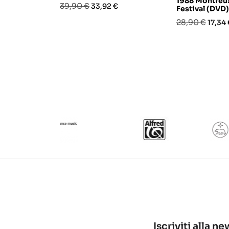
1988 Montreux
Prezzo
Prezzo
39,90 €
33,92 €
Festival (DVD)
base
Prezzo
Prezz
28,90 €
17,34 
base
Iscriviti alla n