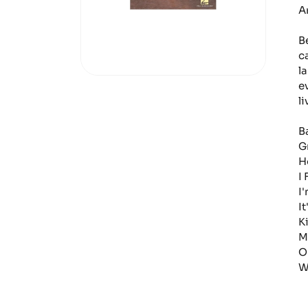
A
B
c
l
e
l
B
G
H
I 
I
I
K
M
O
W