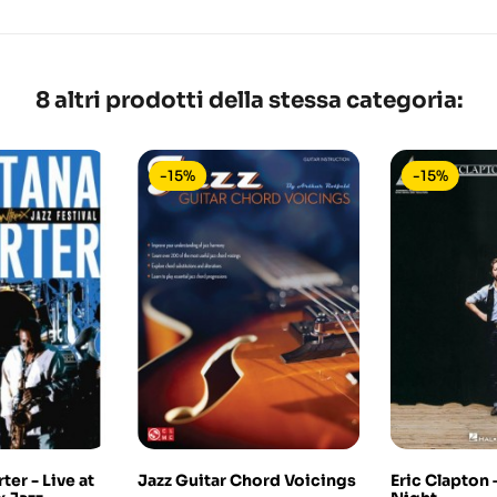
8 altri prodotti della stessa categoria:
-15%
-15%
ter - Live at
Jazz Guitar Chord Voicings
Eric Clapton 