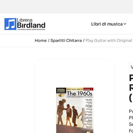
Libri di musica
Home
Spartiti Chitarra
Play Guitar with Origin
P
P
S
F