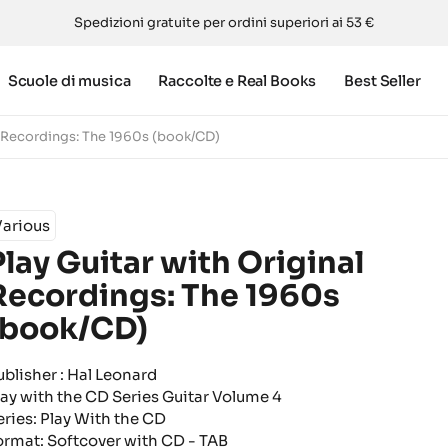
Spedizioni gratuite per ordini superiori ai 53 €
Scuole di musica
Raccolte e Real Books
Best Seller
al Recordings: The 1960s (book/CD)
Various
Play Guitar with Original
Recordings: The 1960s
(book/CD)
ublisher : Hal Leonard
lay with the CD Series Guitar Volume 4
eries: Play With the CD
ormat: Softcover with CD - TAB