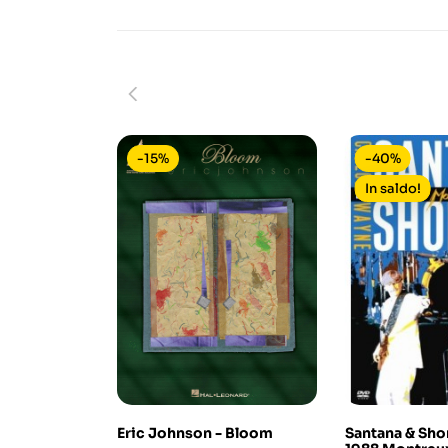
-15%
-40%
In saldo!
Eric Johnson - Bloom
Santana & Shor