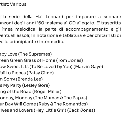
rtist: Various
ella serie della Hal Leonard per imparare a suonare
anzoni degli anni '60 insieme al CD allegato. E' trascritta
a linea melodica, la parte di accompagnamento e gli
ventuali assoli; in notazione e tablatura e per chitarristi di
ivello principiante / intermedio.
aby Love (The Supremes)
reen Green Grass of Home (Tom Jones)
ow Sweet It Is (To Be Loved by You) (Marvin Gaye)
Fall to Pieces (Patsy Cline)
'm Sorry (Brenda Lee)
t's My Party (Lesley Gore)
ing of the Road (Roger Miller)
onday, Monday (The Mamas & The Papas)
ur Day Will Come (Ruby & The Romantics)
ives and Lovers (Hey, Little Girl) (Jack Jones)