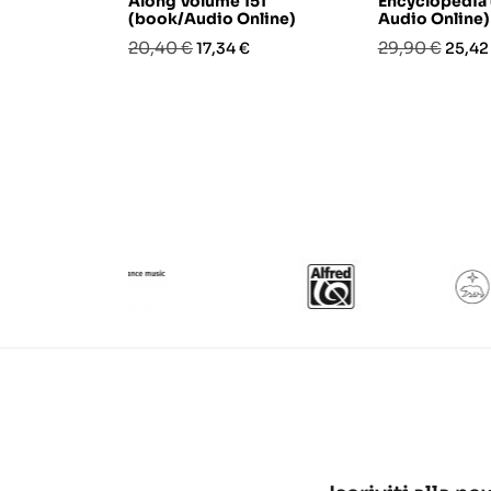
Along Volume 151
Encyclopedia
(book/Audio Online)
Audio Online)
Prezzo
Prezzo
Prezzo
Prezz
20,40 €
29,90 €
17,34 €
25,42
base
base