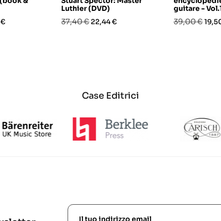
 (book &
Stuart Spector: Master
encyclopédie
Luthier (DVD)
guitare - Vol
o
Prezzo
Prezzo
Prezzo
Prez
37,40 €
39,00 €
 €
22,44 €
19,5
base
base
Case Editrici