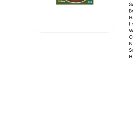
S
B
H
I
W
O
N
S
H