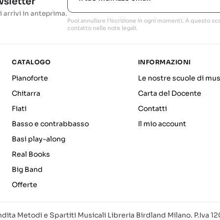
ewsletter
i arrivi in anteprima.
Puoi annullare l'iscrizione in ogni momenti. A questo sco
contatto nelle note legali.
CATALOGO
INFORMAZIONI
Pianoforte
Le nostre scuole di mus
Chitarra
Carta del Docente
Fiati
Contatti
Basso e contrabbasso
Il mio account
Basi play-along
Real Books
Big Band
Offerte
dita Metodi e Spartiti Musicali Libreria Birdland Milano. P.Iva 