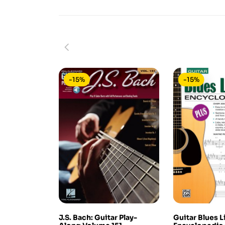
-15%
-15%
J.S. Bach: Guitar Play-
Guitar Blues L