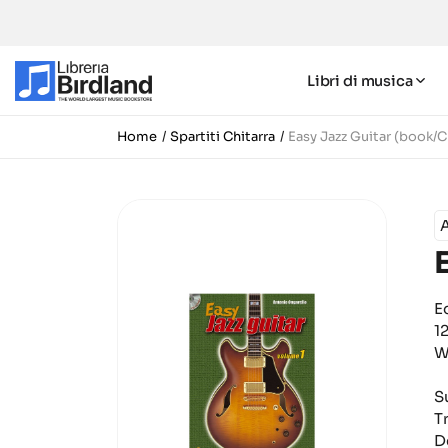
Libri di musica
Home
Spartiti Chitarra
Easy Jazz Guitar (book/
E
1
W
S
T
D