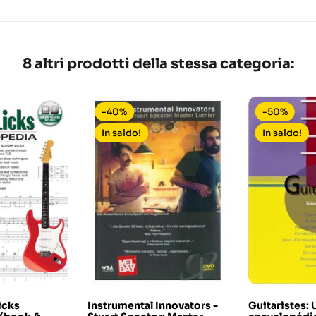
8 altri prodotti della stessa categoria:
-40%
-50%
In saldo!
In saldo!
icks
Instrumental Innovators -
Guitaristes: 