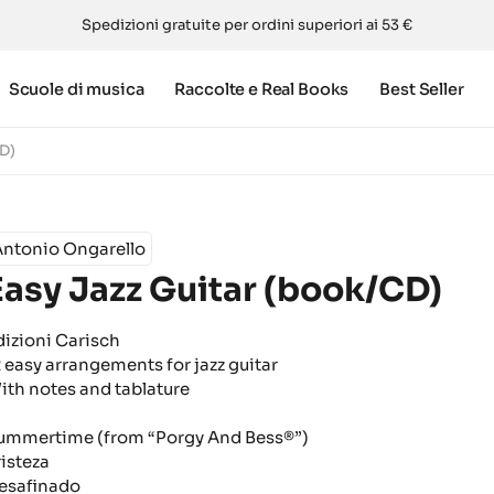
Spedizioni gratuite per ordini superiori ai 53 €
Scuole di musica
Raccolte e Real Books
Best Seller
CD)
Antonio Ongarello
Easy Jazz Guitar (book/CD)
dizioni Carisch
2 easy arrangements for jazz guitar
ith notes and tablature
ummertime (from “Porgy And Bess®”)
risteza
esafinado