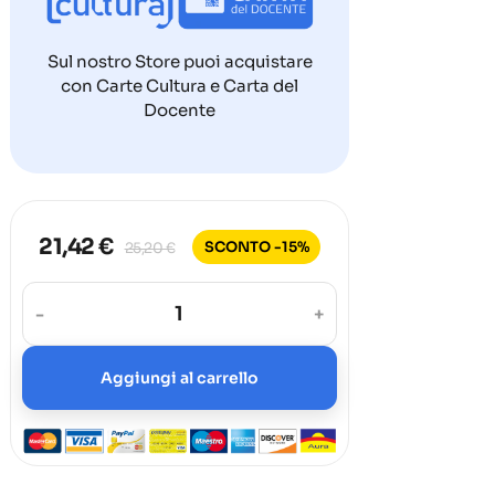
Sul nostro Store puoi acquistare
con Carte Cultura e Carta del
Docente
21,42 €
SCONTO -15%
25,20 €
-
+
Aggiungi al carrello