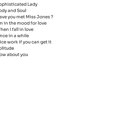
ophisticated Lady
ody and Soul
ave you met Miss Jones ?
'm in the mood for love
hen I fall in love
nce in a while
ice work if you can get it
olitude
ow about you