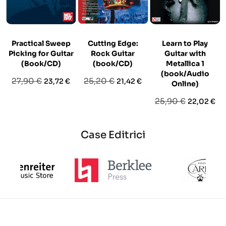
Practical Sweep
Cutting Edge:
Learn to Play
Picking for Guitar
Rock Guitar
Guitar with
(Book/CD)
(book/CD)
Metallica 1
(book/Audio
Prezzo
Prezzo
Prezzo
Prezzo
27,90 €
25,20 €
23,72 €
21,42 €
Online)
base
base
Prezzo
Prezzo
25,90 €
22,02 €
base
Case Editrici