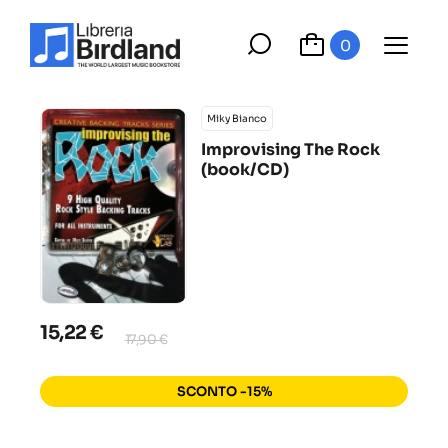
0
Miky Bianco
Improvising The Rock
(book/CD)
15,22 €
17,90 €
SCONTO -15%