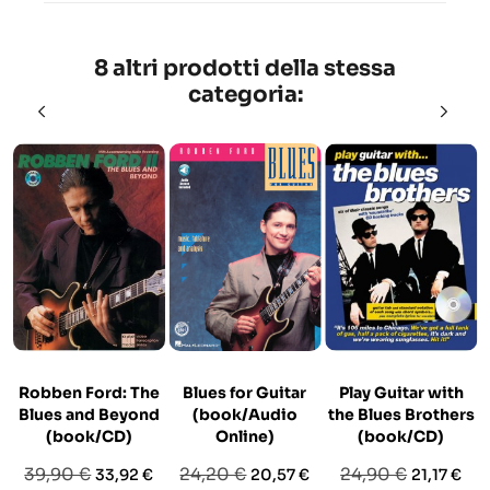
8 altri prodotti della stessa
categoria:
Robben Ford: The
Blues for Guitar
Play Guitar with
Blues and Beyond
(book/Audio
the Blues Brothers
(book/CD)
Online)
(book/CD)
Prezzo
Prezzo
Prezzo
Prezzo
Prezzo
Prezzo
39,90 €
24,20 €
24,90 €
33,92 €
20,57 €
21,17 €