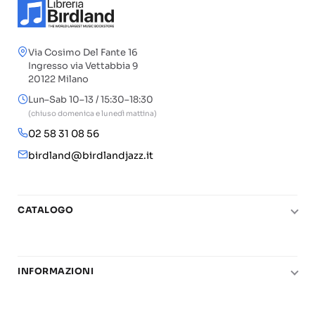
Via Cosimo Del Fante 16
Ingresso via Vettabbia 9
20122 Milano
Lun–Sab 10–13 / 15:30–18:30
(chiuso domenica e lunedì mattina)
02 58 31 08 56
birdland@birdlandjazz.it
CATALOGO
Pianoforte
Chitarra
INFORMAZIONI
Fiati
Le nostre scuole di musica
Basso e contrabbasso