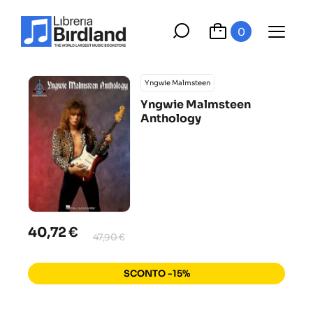
0
Yngwie Malmsteen
Yngwie Malmsteen
Anthology
40,72 €
47,90 €
SCONTO -15%