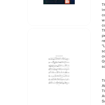
T
i
c
w
c
T
p
r
"
s
o
G
s
T
A
T
A
S