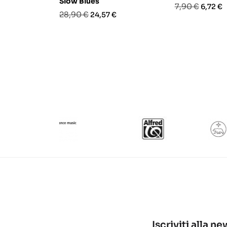
Slow Blues
Prezzo
Prezzo
7,90 €
6,72 €
Prezzo
Prezzo
28,90 €
24,57 €
base
base
Iscriviti alla n