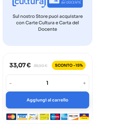
Sul nostro Store puoi acquistare
con Carte Cultura e Carta del
Docente
33,07 €
SCONTO -15%
38,90 €
-
+
Aggiungi al carrello