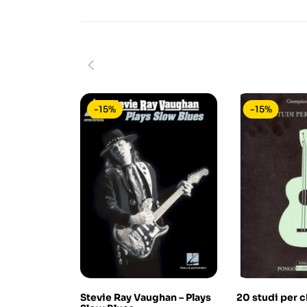
-15%
-15%
Stevie Ray Vaughan – Plays
20 studi per c