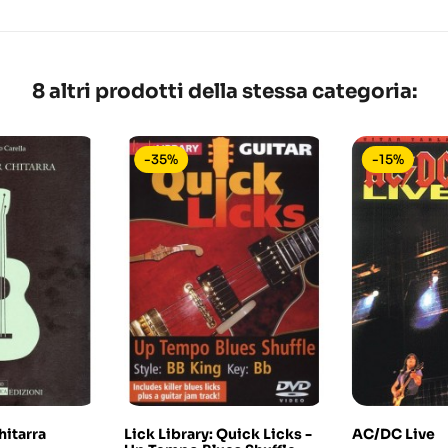
8 altri prodotti della stessa categoria:
-35%
-15%
hitarra
Lick Library: Quick Licks -
AC/DC Live