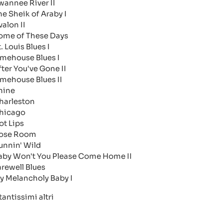
wannee River II
he Sheik of Araby I
valon II
ome of These Days
. Louis Blues I
imehouse Blues I
fter You've Gone II
imehouse Blues II
hine
harleston
hicago
ot Lips
ose Room
unnin' Wild
aby Won't You Please Come Home II
arewell Blues
y Melancholy Baby I
tantissimi altri