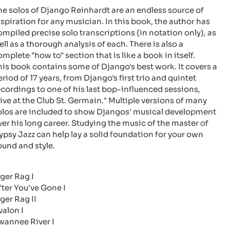
he solos of Django Reinhardt are an endless source of
nspiration for any musician. In this book, the author has
ompiled precise solo transcriptions (in notation only), as
ell as a thorough analysis of each. There is also a
omplete "how to" section that is like a book in itself.
his book contains some of Django's best work. It covers a
eriod of 17 years, from Django's first trio and quintet
ecordings to one of his last bop-influenced sessions,
Live at the Club St. Germain." Multiple versions of many
olos are included to show Djangos' musical development
ver his long career. Studying the music of the master of
ypsy Jazz can help lay a solid foundation for your own
ound and style.
iger Rag I
fter You've Gone I
iger Rag II
valon I
wannee River I