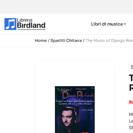
Libri di musica
Home
Spartiti Chitarra
The Music of Django Rei
S
s
M
L
S