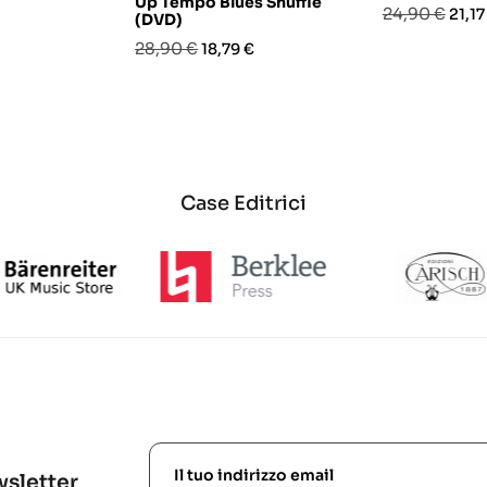
Up Tempo Blues Shuffle
Prezzo
Prez
24,90 €
21,17
(DVD)
base
Prezzo
Prezzo
28,90 €
18,79 €
base
Case Editrici
ewsletter