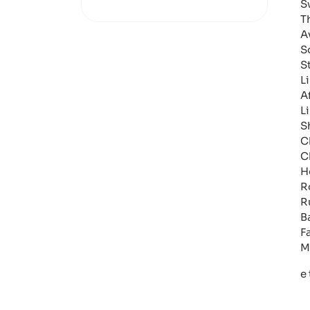
S
T
A
S
St
L
A
L
S
C
C
H
R
R
B
F
M
e 