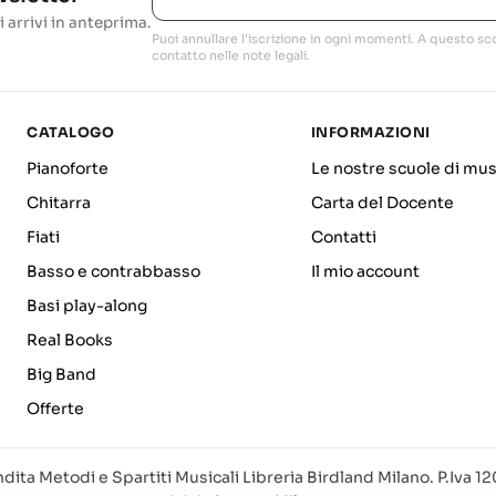
i arrivi in anteprima.
Puoi annullare l'iscrizione in ogni momenti. A questo sco
contatto nelle note legali.
CATALOGO
INFORMAZIONI
Pianoforte
Le nostre scuole di mus
Chitarra
Carta del Docente
Fiati
Contatti
Basso e contrabbasso
Il mio account
Basi play-along
Real Books
Big Band
Offerte
dita Metodi e Spartiti Musicali Libreria Birdland Milano. P.Iva 