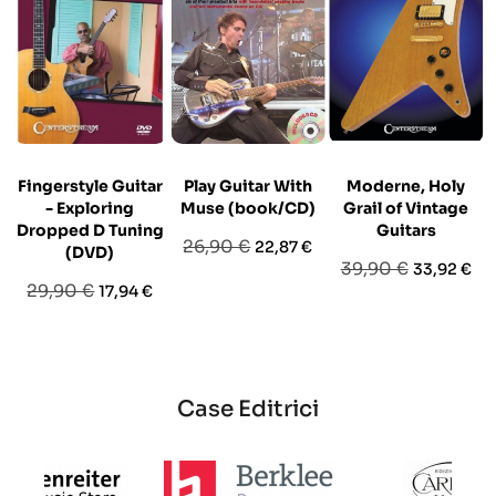
Fingerstyle Guitar
Play Guitar With
Moderne, Holy
- Exploring
Muse (book/CD)
Grail of Vintage
Dropped D Tuning
Guitars
Prezzo
Prezzo
26,90 €
22,87 €
(DVD)
Prezzo
Prezzo
39,90 €
33,92 €
base
Prezzo
Prezzo
29,90 €
17,94 €
base
base
Case Editrici