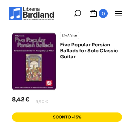
0
Lily Afshar
Five Popular Persian
Ballads for Solo Classic
Guitar
8,42 €
9,90 €
SCONTO -15%