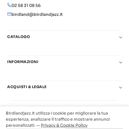
02 58 31 08 56
birdland@birdlandjazz.it
CATALOGO
Pianoforte
Chitarra
INFORMAZIONI
Fiati
Le nostre scuole di musica
Basso e contrabbasso
Carta del Docente
Basi play-along
ACQUISTI & LEGALE
Contatti
Real Books
Diritto di recesso
Il mio account
Big Band
© 2025 Vendita Metodi e Spartiti Musicali Libreria
Condizioni di utilizzo
Offerte
Birdlandjazz.it utilizza i cookie per migliorare la tua
Birdland Milano. P.Iva 12093700156
Privacy & Cookie
esperienza, analizzare il traffico e mostrare annunci
Web Agency Milano
personalizzati. —
Privacy & Cookie Policy
Traccia il tuo ordine