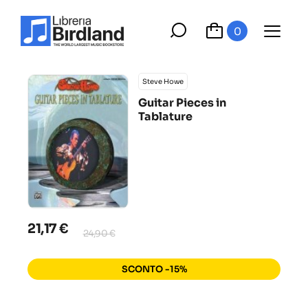
0
Steve Howe
Guitar Pieces in
Tablature
21,17 €
24,90 €
SCONTO -15%