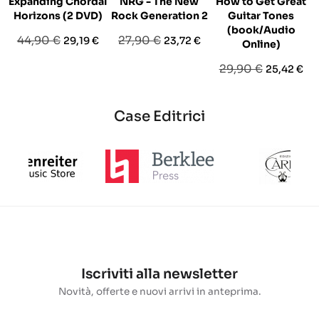
Expanding Chordal
NRG - The New
How to Get Great
Horizons (2 DVD)
Rock Generation 2
Guitar Tones
(book/Audio
Prezzo
Prezzo
Prezzo
Prezzo
44,90 €
27,90 €
29,19 €
23,72 €
Online)
base
base
Prezzo
Prezzo
29,90 €
25,42 €
base
Case Editrici
Iscriviti alla newsletter
Novità, offerte e nuovi arrivi in anteprima.