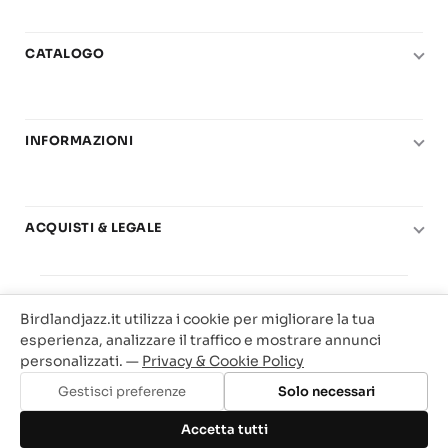
CATALOGO
Pianoforte
Chitarra
INFORMAZIONI
Fiati
Le nostre scuole di musica
Basso e contrabbasso
Carta del Docente
Basi play-along
ACQUISTI & LEGALE
Contatti
Real Books
Diritto di recesso
Il mio account
Big Band
© 2025 Vendita Metodi e Spartiti Musicali Libreria
Condizioni di utilizzo
Offerte
Birdlandjazz.it utilizza i cookie per migliorare la tua
Birdland Milano. P.Iva 12093700156
Privacy & Cookie
esperienza, analizzare il traffico e mostrare annunci
Web Agency Milano
personalizzati. —
Privacy & Cookie Policy
Traccia il tuo ordine
Gestisci preferenze
Solo necessari
Aggiungi al carrello
Accetta tutti