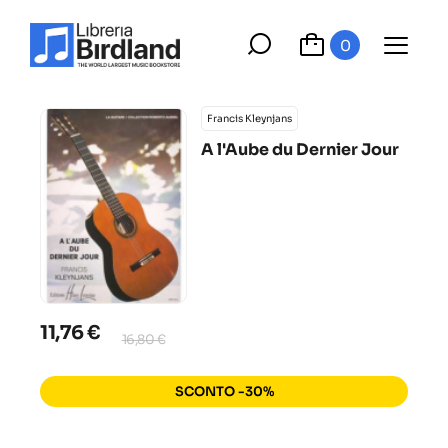
0
Francis Kleynjans
A l'Aube du Dernier Jour
11,76 €
16,80 €
SCONTO -30%