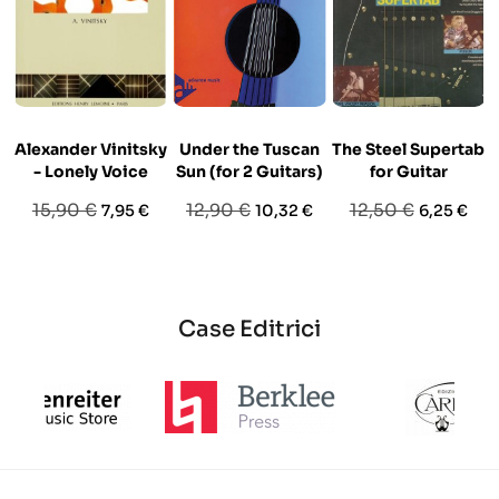
Alexander Vinitsky
Under the Tuscan
The Steel Supertab
- Lonely Voice
Sun (for 2 Guitars)
for Guitar
Prezzo
Prezzo
Prezzo
Prezzo
Prezzo
Prezzo
15,90 €
12,90 €
12,50 €
7,95 €
10,32 €
6,25 €
base
base
base
Case Editrici