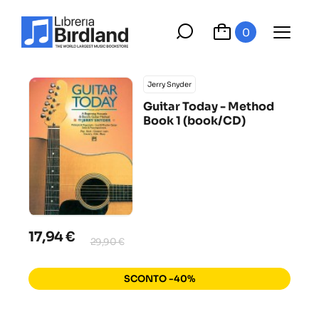
0
Jerry Snyder
Guitar Today - Method
Book 1 (book/CD)
17,94 €
29,90 €
SCONTO -40%