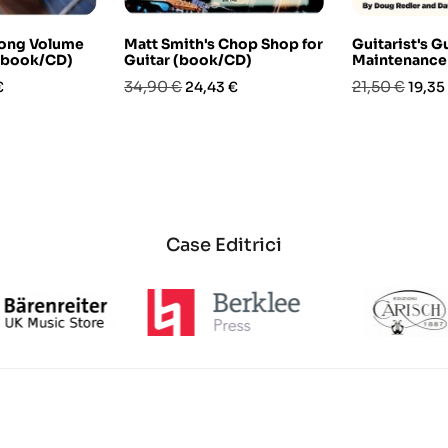
long Volume
Matt Smith's Chop Shop for
Guitarist's G
 (book/CD)
Guitar (book/CD)
Maintenance 
o
Prezzo
Prezzo
Prezzo
Prezz
34,90 €
21,50 €
€
24,43 €
19,35
base
base
Case Editrici