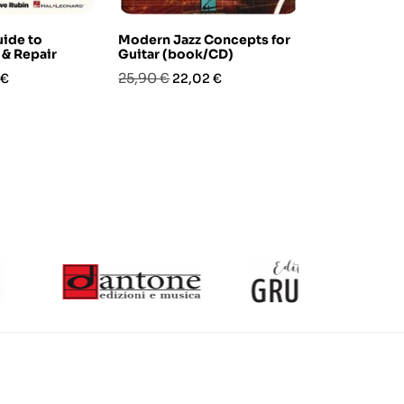
uide to
Modern Jazz Concepts for
50 Ritmiche
& Repair
Guitar (book/CD)
Chitarra (l
MP3)
o
Prezzo
Prezzo
25,90 €
 €
22,02 €
Prezzo
Pre
25,50 €
21,6
base
base