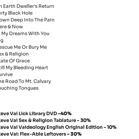
n Earth Dweller's Return
irty Black Hole
own Deep Into The Pain
ere & Now
n My Dreams With You
ig
escue Me Or Bury Me
ex & Religion
tate Of Grace
till My Bleeding Heart
urvive
he Road To Mt. Calvary
ouching Tongues
teve Vai Lick Library DVD
-40%
teve Vai Sex & Religion Tablature
- 30%
teve Vai Vaideology English Original Edition
- 10%
teve Vai: Flex-Able Leftovers
- 30%