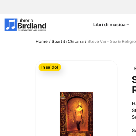
Libri di musica
Home
Spartiti Chitarra
Steve Vai - Sex & Religi
In saldo!
S
H
S
S
S