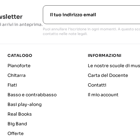
ewsletter
i arrivi in anteprima.
Puoi annullare l'iscrizione in ogni momenti. A questo sco
contatto nelle note legali.
CATALOGO
INFORMAZIONI
Pianoforte
Le nostre scuole di mus
Chitarra
Carta del Docente
Fiati
Contatti
Basso e contrabbasso
Il mio account
Basi play-along
Real Books
Big Band
Offerte