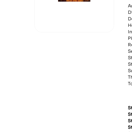
A
D
D
H
I
P
R
S
S
S
S
T
T
S
S
S
S