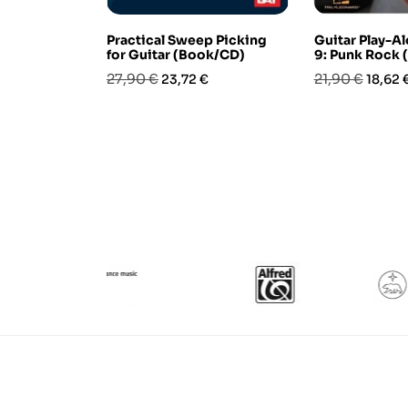
Practical Sweep Picking
Guitar Play-A
for Guitar (Book/CD)
9: Punk Rock
Prezzo
Prezzo
Prezzo
Prezz
27,90 €
21,90 €
23,72 €
18,62 
base
base