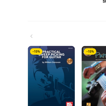
S
-15%
-15%