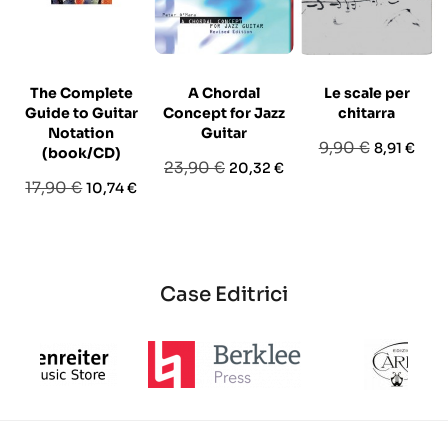
The Complete
A Chordal
Le scale per
Guide to Guitar
Concept for Jazz
chitarra
Notation
Guitar
Prezzo
Prezzo
9,90 €
8,91 €
(book/CD)
Prezzo
Prezzo
23,90 €
20,32 €
base
Prezzo
Prezzo
17,90 €
10,74 €
base
base
Case Editrici