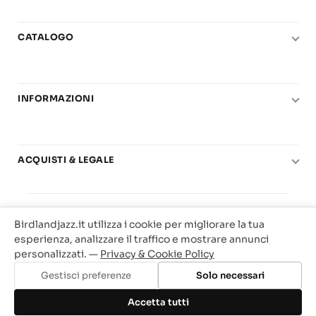
CATALOGO
Pianoforte
Chitarra
INFORMAZIONI
Fiati
Le nostre scuole di musica
Basso e contrabbasso
Carta del Docente
Basi play-along
ACQUISTI & LEGALE
Contatti
Real Books
Diritto di recesso
Il mio account
Big Band
© 2025 Vendita Metodi e Spartiti Musicali Libreria
Condizioni di utilizzo
Offerte
Birdlandjazz.it utilizza i cookie per migliorare la tua
Birdland Milano. P.Iva 12093700156
Privacy & Cookie
esperienza, analizzare il traffico e mostrare annunci
Web Agency Milano
personalizzati. —
Privacy & Cookie Policy
Traccia il tuo ordine
Gestisci preferenze
Solo necessari
Aggiungi al carrello
Accetta tutti