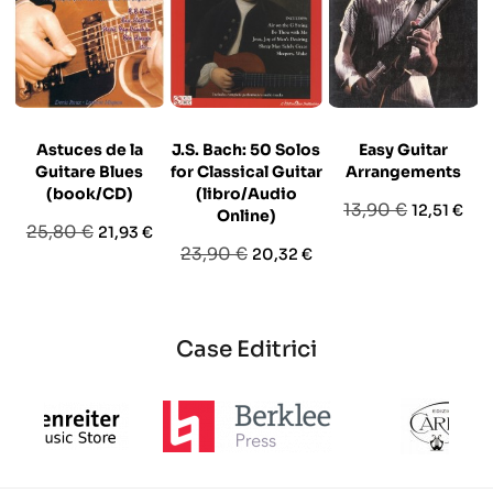
Astuces de la
J.S. Bach: 50 Solos
Easy Guitar
Guitare Blues
for Classical Guitar
Arrangements
(book/CD)
(libro/Audio
Prezzo
Prezzo
13,90 €
12,51 €
Online)
Prezzo
Prezzo
25,80 €
21,93 €
base
Prezzo
Prezzo
23,90 €
20,32 €
base
base
Case Editrici