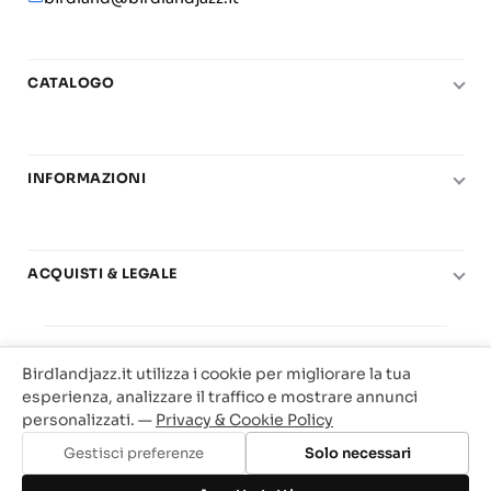
CATALOGO
Pianoforte
Chitarra
INFORMAZIONI
Fiati
Le nostre scuole di musica
Basso e contrabbasso
Carta del Docente
Basi play-along
ACQUISTI & LEGALE
Contatti
Real Books
Diritto di recesso
Il mio account
Big Band
© 2025 Vendita Metodi e Spartiti Musicali Libreria
Condizioni di utilizzo
Offerte
Birdlandjazz.it utilizza i cookie per migliorare la tua
Birdland Milano. P.Iva 12093700156
Privacy & Cookie
esperienza, analizzare il traffico e mostrare annunci
Web Agency Milano
personalizzati. —
Privacy & Cookie Policy
Traccia il tuo ordine
Gestisci preferenze
Solo necessari
Aggiungi al carrello