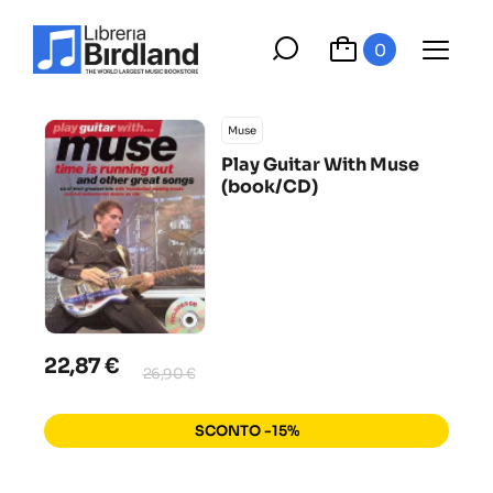
0
Muse
Play Guitar With Muse
(book/CD)
22,87 €
26,90 €
SCONTO -15%