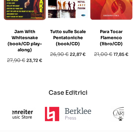
Jam With
Tutto sulle Scale
Para Tocar
Whitesnake
Pentatoniche
Flamenco
(book/CD play-
(book/CD)
(libro/CD)
along)
Prezzo
Prezzo
Prezzo
Prezzo
26,90 €
21,00 €
22,87 €
17,85 €
Prezzo
Prezzo
27,90 €
23,72 €
base
base
base
Case Editrici