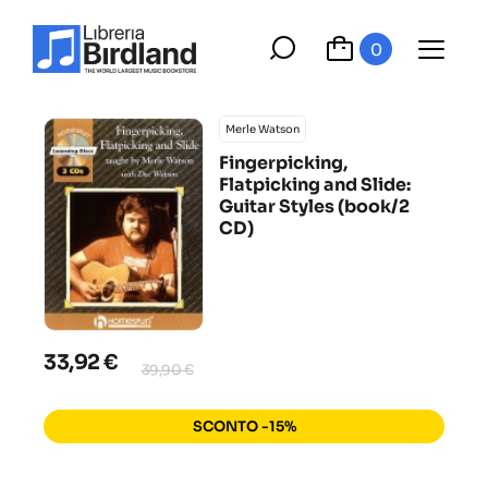
0
Merle Watson
Fingerpicking,
Flatpicking and Slide:
Guitar Styles (book/2
CD)
33,92 €
39,90 €
SCONTO -15%