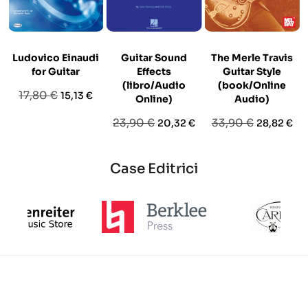
Ludovico Einaudi
Guitar Sound
The Merle Travis
for Guitar
Effects
Guitar Style
(libro/Audio
(book/Online
Prezzo
Prezzo
17,80 €
15,13 €
Online)
Audio)
base
Prezzo
Prezzo
Prezzo
Prezzo
23,90 €
33,90 €
20,32 €
28,82 €
base
base
Case Editrici