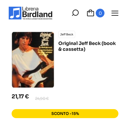
0
Jeff Beck
Original Jeff Beck (book
& cassetta)
21,17 €
24,90 €
SCONTO -15%