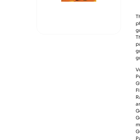
T
p
gu
T
p
g
gu
V
P
G
F
R
a
G
G
m
Gu
P