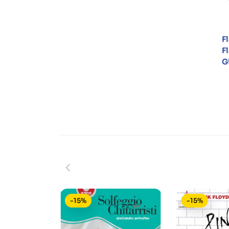
F
F
G
-15%
-15%