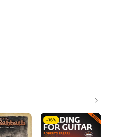
-15%
-35%
In saldo!