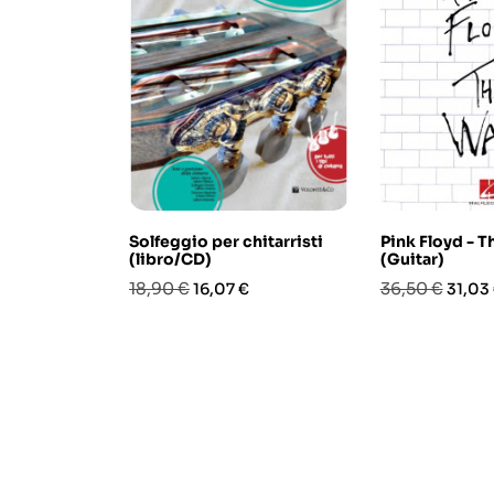
Solfeggio per chitarristi
Pink Floyd - T
(libro/CD)
(Guitar)
Prezzo
Prezzo
Prezzo
Prezz
18,90 €
36,50 €
16,07 €
31,03
base
base