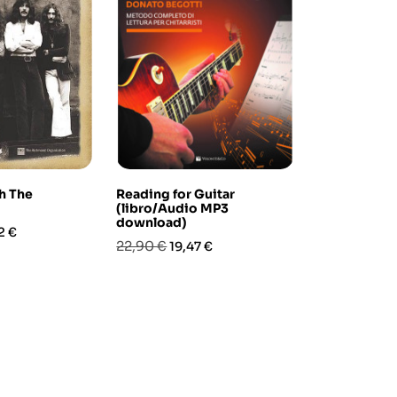
h The
Reading for Guitar
Astor Piazzo
(libro/Audio MP3
(per tre chit
download)
zo
Prezzo
Prez
12,90 €
2 €
8,39
Prezzo
Prezzo
22,90 €
19,47 €
base
base