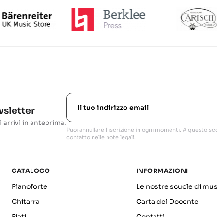
ewsletter
i arrivi in anteprima.
Puoi annullare l'iscrizione in ogni momenti. A questo sco
contatto nelle note legali.
CATALOGO
INFORMAZIONI
Pianoforte
Le nostre scuole di mus
Chitarra
Carta del Docente
Fiati
Contatti