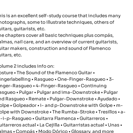
his is an excellent self-study course that includes many
hotographs, some to illustrate techniques, others of
itars, guitarists, etc.
he chapters cover all basic techniques plus compás,
almas, nail care, and an overview of current guitarists,
uitar makers, construction and sound of Flamenco
itars, etc.
olume 2 includes info on:
osture • The Sound of the Flamenco Guitar •
ingerlabelling • Rasgueo • One-Finger-Rasgueo • 3-
inger-Rasgueo • 4-Finger-Rasgueo • Continuing
asgueo • Pulgar • Pulgar and ima-Downstroke • Pulgar
nd Rasgueo • Remate • Pulgar-Downstroke • Ayudado •
olpe • Golpeador • i- and p-Downstroke with Golpe • m-
olpe with Downstroke • The Rumba-Stroke • Tresillos • a-
-i-p-Rasgueo • Guitarra Flamenca • Guitarreros •
itarreros actual • La Cejilla • Guitarristas actual • Unas •
almas • Compás • Modo Dórico • Glossary, and more