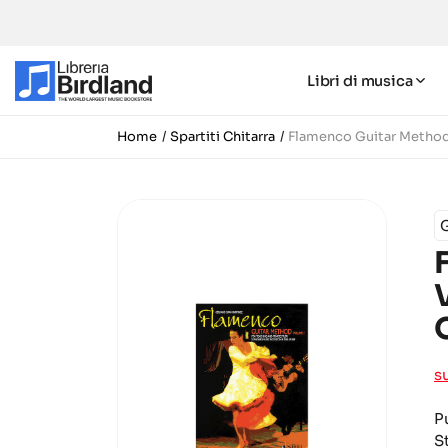
Libri di musica
Home
Spartiti Chitarra
Flamenco Guitar Method
s
P
S