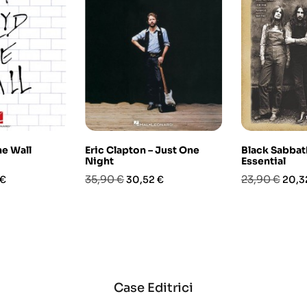
he Wall
Eric Clapton – Just One
Black Sabbat
Night
Essential
o
Prezzo
Prezzo
Prezzo
Prez
35,90 €
23,90 €
 €
30,52 €
20,3
base
base
Case Editrici