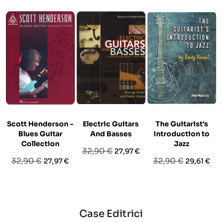
Scott Henderson -
Electric Guitars
The Guitarist's
Blues Guitar
And Basses
Introduction to
Collection
Jazz
Prezzo
Prezzo
32,90 €
27,97 €
Prezzo
Prezzo
Prezzo
Prezzo
32,90 €
32,90 €
27,97 €
29,61 €
base
base
base
Case Editrici