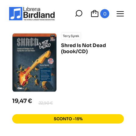
0
Terry Syrek
Shred Is Not Dead
(book/CD)
19,47 €
22,90 €
SCONTO -15%