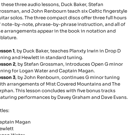
n these three audio lessons, Duck Baker, Stefan
rossman, and John Renbourn teach six Celtic fingerstyle
uitar solos. The three compact discs offer three full hours
f note-by-note, phrase-by-phrase instruction, and all of
he arrangements appear in the book in notation and
ablature.
esson 1
, by Duck Baker, teaches Planxty Irwin in Drop D
uning and Hewlett in standard tuning.
esson 2
, by Stefan Grossman, introduces Open G minor
uning for Logan Water and Captain Magan.
esson 3
, by John Renbourn, continues G minor tuning
ith arrangements of Mist Covered Mountains and The
rphan. This lesson concludes with five bonus tracks
eaturing performances by Davey Graham and Dave Evans.
tles:
aptain Magan
ewlett