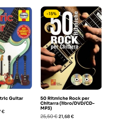
-15%
-15%
tric Guitar
50 Ritmiche Rock per
10 Original
Chitarra (libro/DVD/CD-
(libro con Pl
MP3)
zo
Prezzo
Pre
15,00 €
7 €
12,7
Prezzo
Prezzo
25,50 €
21,68 €
base
base