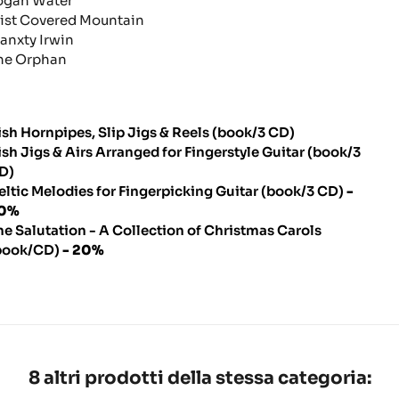
ogan Water
ist Covered Mountain
lanxty Irwin
he Orphan
rish Hornpipes, Slip Jigs & Reels (book/3 CD)
rish Jigs & Airs Arranged for Fingerstyle Guitar (book/3
D)
eltic Melodies for Fingerpicking Guitar (book/3 CD)
-
0%
he Salutation - A Collection of Christmas Carols
book/CD)
- 20%
8 altri prodotti della stessa categoria: