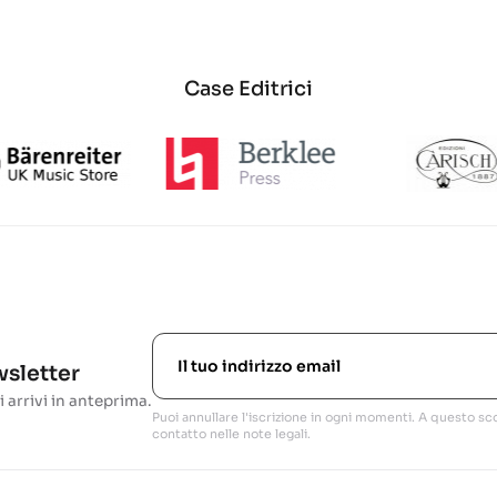
Case Editrici
ewsletter
i arrivi in anteprima.
Puoi annullare l'iscrizione in ogni momenti. A questo sco
contatto nelle note legali.