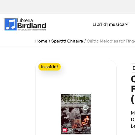
Libri di musica
Home
Spartiti Chitarra
Celtic Melodies for Fing
In saldo!
M
D
L