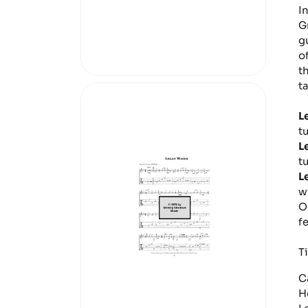
I
G
g
o
t
t
L
t
L
t
L
w
O
f
Ti
C
H