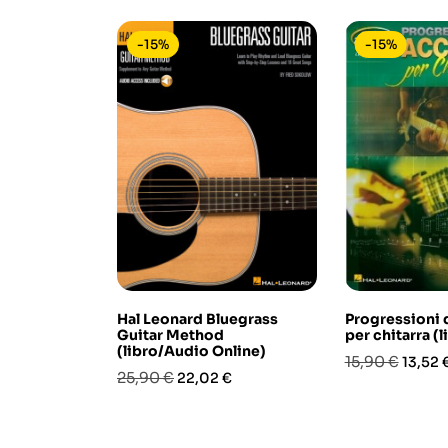
-15%
-15%
Hal Leonard Bluegrass
Progressioni 
Guitar Method
per chitarra (
(libro/Audio Online)
Prezzo
Prezz
15,90 €
13,52 
Prezzo
Prezzo
25,90 €
22,02 €
base
base