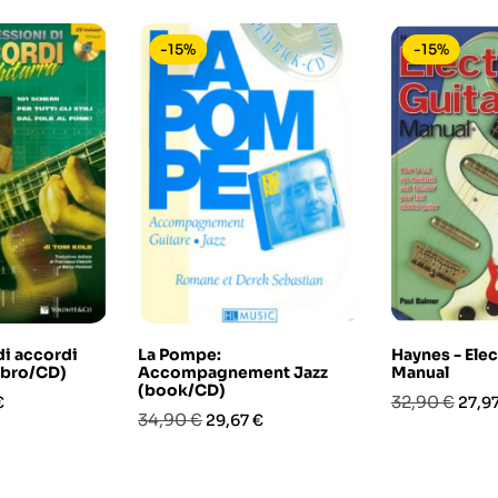
-15%
-15%
di accordi
La Pompe:
Haynes - Elec
libro/CD)
Accompagnement Jazz
Manual
(book/CD)
o
Prezzo
Prez
32,90 €
€
27,9
Prezzo
Prezzo
34,90 €
29,67 €
base
base