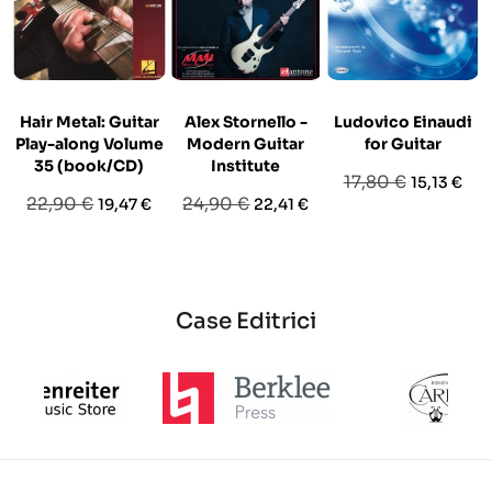
Hair Metal: Guitar
Alex Stornello -
Ludovico Einaudi
Play-along Volume
Modern Guitar
for Guitar
35 (book/CD)
Institute
Prezzo
Prezzo
17,80 €
15,13 €
Prezzo
Prezzo
Prezzo
Prezzo
22,90 €
24,90 €
19,47 €
22,41 €
base
base
base
Case Editrici