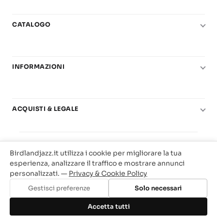
CATALOGO
Pianoforte
Chitarra
INFORMAZIONI
Fiati
Le nostre scuole di musica
Basso e contrabbasso
Carta del Docente
Basi play-along
ACQUISTI & LEGALE
Contatti
Real Books
Diritto di recesso
Il mio account
Big Band
© 2025 Vendita Metodi e Spartiti Musicali Libreria
Condizioni di utilizzo
Offerte
Birdlandjazz.it utilizza i cookie per migliorare la tua
Birdland Milano. P.Iva 12093700156
Privacy & Cookie
esperienza, analizzare il traffico e mostrare annunci
Web Agency Milano
personalizzati. —
Privacy & Cookie Policy
Traccia il tuo ordine
Gestisci preferenze
Solo necessari
Aggiungi al carrello
Accetta tutti