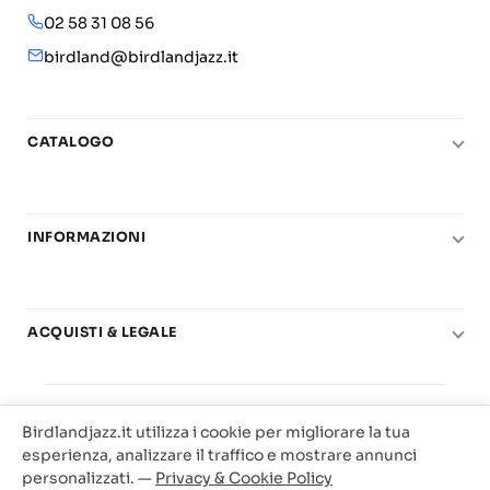
02 58 31 08 56
birdland@birdlandjazz.it
CATALOGO
Pianoforte
Chitarra
INFORMAZIONI
Fiati
Le nostre scuole di musica
Basso e contrabbasso
Carta del Docente
Basi play-along
ACQUISTI & LEGALE
Contatti
Real Books
Diritto di recesso
Il mio account
Big Band
© 2025 Vendita Metodi e Spartiti Musicali Libreria
Condizioni di utilizzo
Offerte
Birdlandjazz.it utilizza i cookie per migliorare la tua
Birdland Milano. P.Iva 12093700156
Privacy & Cookie
esperienza, analizzare il traffico e mostrare annunci
Web Agency Milano
personalizzati. —
Privacy & Cookie Policy
Traccia il tuo ordine