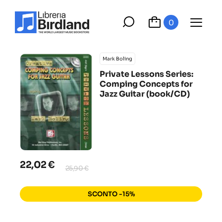
0
Mark Boling
Private Lessons Series:
Comping Concepts for
Jazz Guitar (book/CD)
22,02 €
25,90 €
SCONTO -15%