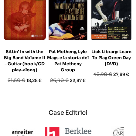
Sittin' In with the
Pat Metheny, Lyle
Lick Library: Learn
Big Band Volume II
Mays e la storia del
To Play Green Day
Z
- Guitar (book/CD
Pat Metheny
(DVD)
play-along)
Group
Prezzo
Prezzo
42,90 €
27,89 €
Prezzo
Prezzo
Prezzo
Prezzo
21,50 €
26,90 €
18,28 €
22,87 €
base
base
base
Case Editrici