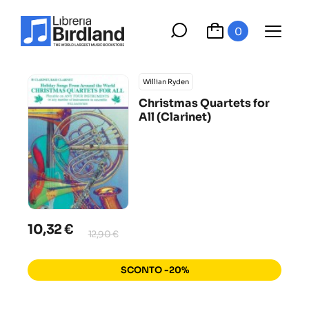
0
Willian Ryden
Christmas Quartets for
All (Clarinet)
10,32 €
12,90 €
SCONTO -20%