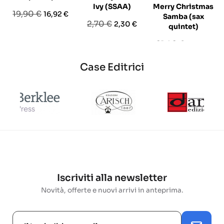
Ivy (SSAA)
Merry Christmas
Prezzo
Prezzo
19,90 €
16,92 €
Samba (sax
Prezzo
Prezzo
2,70 €
2,30 €
base
quintet)
base
Prezzo
Prezzo
21,90 €
13,14 €
base
Case Editrici
Iscriviti alla newsletter
Novità, offerte e nuovi arrivi in anteprima.