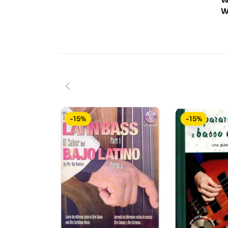
W
-15%
-15%