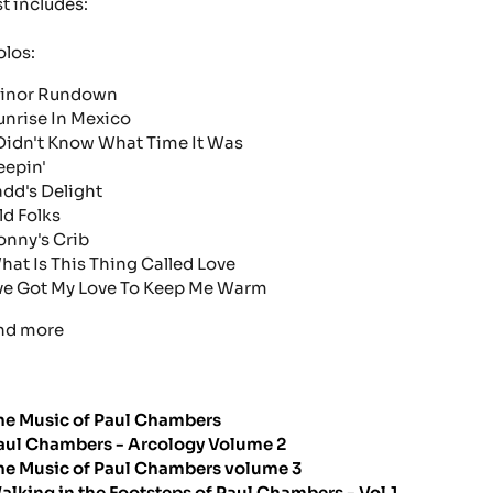
st includes:
olos:
inor Rundown
unrise In Mexico
 Didn't Know What Time It Was
eepin'
add's Delight
ld Folks
onny's Crib
hat Is This Thing Called Love
've Got My Love To Keep Me Warm
nd more
he Music of Paul Chambers
aul Chambers - Arcology Volume 2
he Music of Paul Chambers volume 3
alking in the Footsteps of Paul Chambers - Vol.1