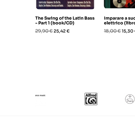
The Swing of the Latin Bass
Imparare a suo
- Part 1 (book/CD)
elettrico (lib
Prezzo
Prezzo
Prezzo
Prezz
29,90 €
18,00 €
25,42 €
15,30
base
base