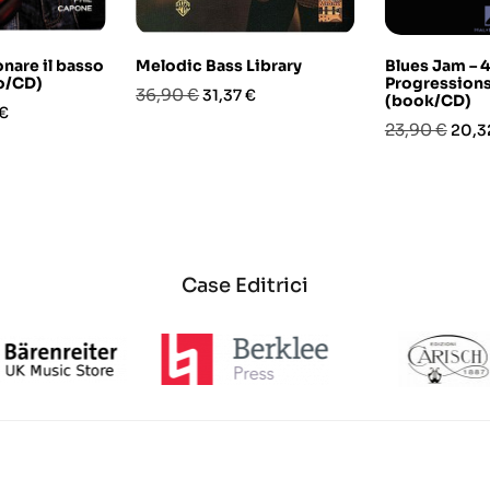
nare il basso
Melodic Bass Library
Blues Jam – 
ro/CD)
Progression
Prezzo
Prezzo
36,90 €
31,37 €
(book/CD)
o
 €
base
Prezzo
Prez
23,90 €
20,3
base
Case Editrici