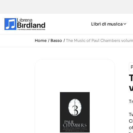
Libri di musica
Home
Basso
The Music of Paul Chambers volum
T
T
C
o