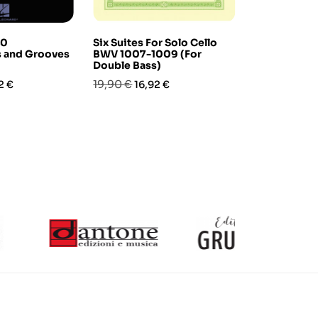
40
Six Suites For Solo Cello
Complete El
s and Grooves
BWV 1007-1009 (For
Method: Liv
Double Bass)
(libro/Audi
zo
Prezzo
Prezzo
Prezzo
Prez
19,90 €
17,80 €
2 €
16,92 €
15,1
base
base