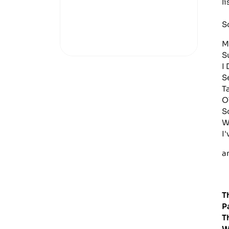
li
S
M
S
I
S
T
O
S
W
I
a
T
P
T
W