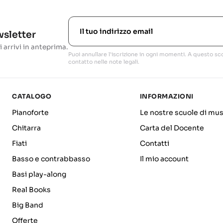
ewsletter
i arrivi in anteprima.
Puoi annullare l'iscrizione in ogni momenti. A questo sco
contatto nelle note legali.
CATALOGO
INFORMAZIONI
Pianoforte
Le nostre scuole di mus
Chitarra
Carta del Docente
Fiati
Contatti
Basso e contrabbasso
Il mio account
Basi play-along
Real Books
Big Band
Offerte