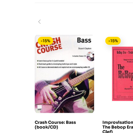
-15%
-15%
Crash Course: Bass
Improvisationa
(book/CD)
The Bebop Era 
Clef)