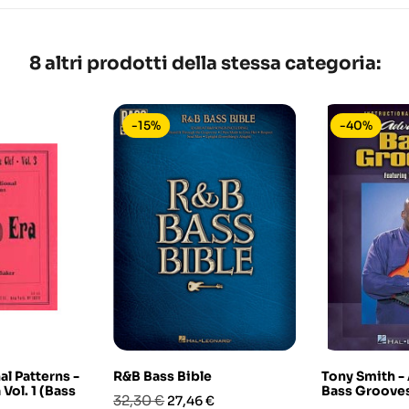
8 altri prodotti della stessa categoria:
-15%
-40%
l Patterns -
R&B Bass Bible
Tony Smith -
Vol. 1 (Bass
Bass Groove
Prezzo
Prezzo
32,30 €
27,46 €