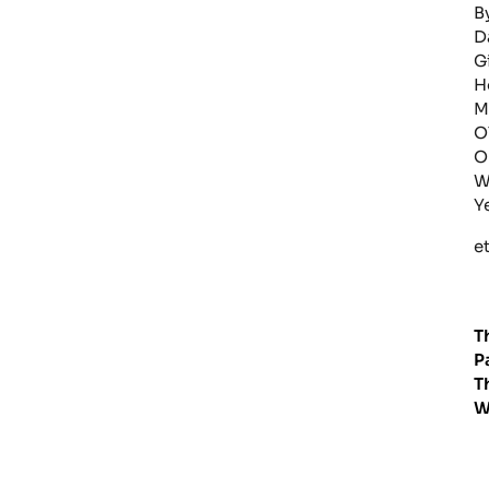
B
D
G
H
M
O
O
W
Y
et
T
P
T
W