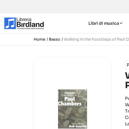
Libri di musica
Home
Basso
Walking in the Footsteps of Paul C
P
W
T
C
L