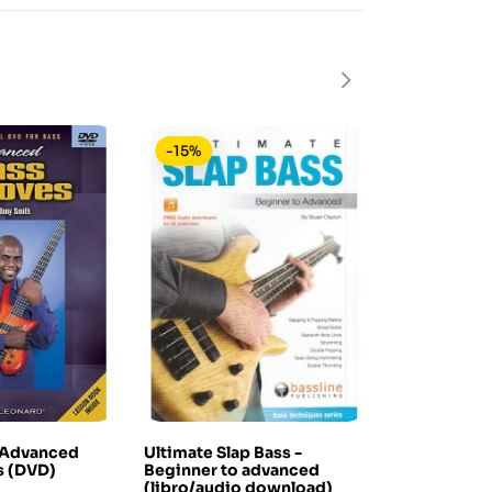
-15%
-15%
 Advanced
Ultimate Slap Bass -
I Beatles do
s (DVD)
Beginner to advanced
Prezzo
Pre
24,90 €
21,1
(libro/audio download)