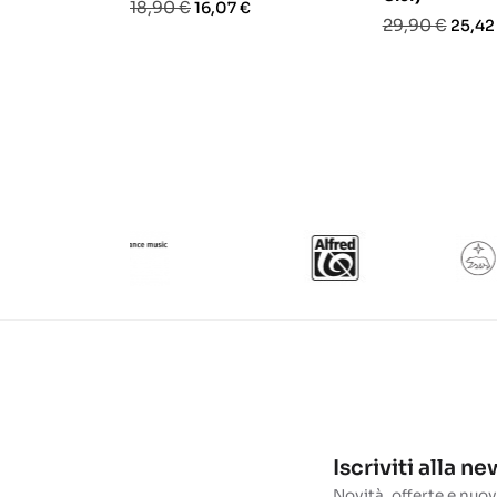
Prezzo
Prezzo
18,90 €
16,07 €
Prezzo
Prezz
29,90 €
25,42
base
base
Iscriviti alla n
Novità, offerte e nuov