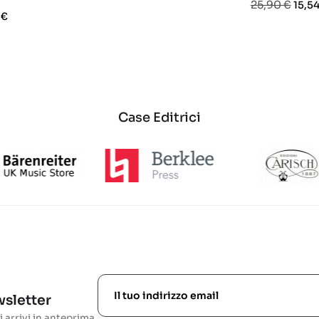
Prezzo
Prez
25,90 €
15,54
base
o
 €
base
Case Editrici
ewsletter
i arrivi in anteprima.