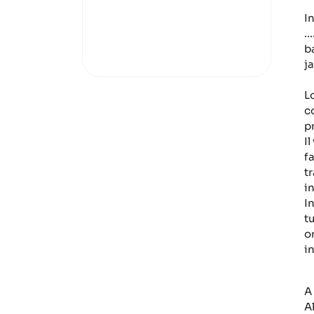
I
.
b
j
L
c
p
I
f
t
i
I
tu
or
i
A
A