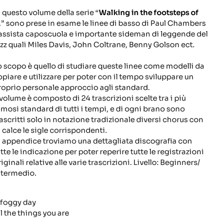
n questo volume della serie “
Walking in the footsteps of
...” sono prese in esame le linee di basso di Paul Chambers
assista caposcuola e importante sideman di leggende del
azz quali Miles Davis, John Coltrane, Benny Golson ect.
o scopo è quello di studiare queste linee come modelli da
opiare e utilizzare per poter con il tempo sviluppare un
roprio personale approccio agli standard.
l volume è composto di 24 trascrizioni scelte tra i più
amosi standard di tutti i tempi, e di ogni brano sono
rascritti solo in notazione tradizionale diversi chorus con
n calce le sigle corrispondenti.
n appendice troviamo una dettagliata discografia con
tte le indicazione per poter reperire tutte le registrazioni
iginali relative alle varie trascrizioni. Livello: Beginners/
ntermedio.
 foggy day
ll the things you are