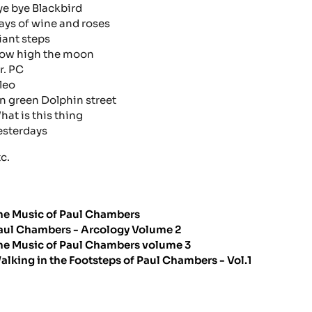
ye bye Blackbird
ays of wine and roses
iant steps
ow high the moon
r. PC
leo
n green Dolphin street
hat is this thing
esterdays
c.
he Music of Paul Chambers
aul Chambers - Arcology Volume 2
he Music of Paul Chambers volume 3
alking in the Footsteps of Paul Chambers - Vol.1