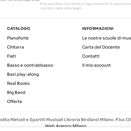
Puoi annullare l'iscrizione in ogni momenti. A questo sco
contatto nelle note legali.
CATALOGO
INFORMAZIONI
Pianoforte
Le nostre scuole di mus
Chitarra
Carta del Docente
Fiati
Contatti
Basso e contrabbasso
Il mio account
Basi play-along
Real Books
Big Band
Offerte
dita Metodi e Spartiti Musicali Libreria Birdland Milano. P.Iva 
Web Agency Milano