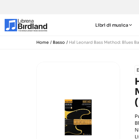
Libri di musica
Home
Basso
Hal Leonard Bass Method: Blues B
E
P
B
N
L