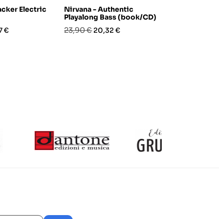
cker Electric
Nirvana - Authentic
J.S. Bach Fo
Playalong Bass (book/CD)
(book/Audio
zo
Prezzo
Prezzo
Prezzo
Pre
23,90 €
25,20 €
7 €
20,32 €
21,4
base
base