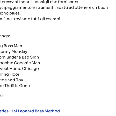
nteressanti sono i consigli che fornisce su
quipaggiamento e strumenti, adatti ad ottenere un buon
uono blues.
n-line troviamo tutti gli esempi.
ongs:
ig Boss Man
tormy Monday
orn under a Bad Sign
oochie Coochie Man
weet Home Chicago
lling Floor
ride and Joy
he Thrill Is Gone
c.
eries: Hal Leonard Bass Method