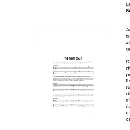
L
S
A
t
a
g
D
r
p
li
ru
r
al
c
e
c