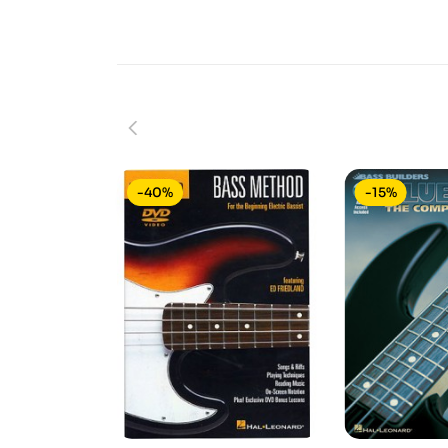
-40%
-15%