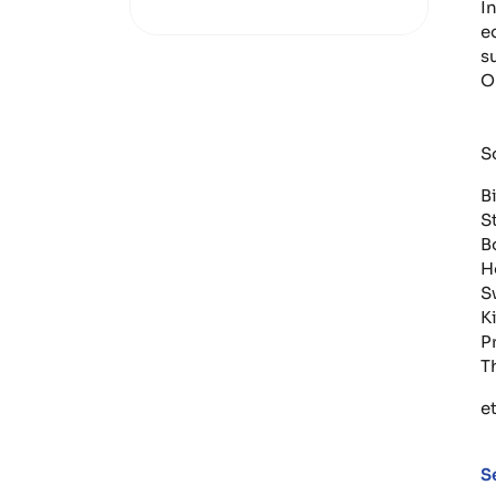
I
e
s
O
S
B
S
B
H
S
Ki
P
T
et
S