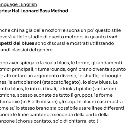
anguage : English
eries: Hal Leonard Bass Method
nche chi ha già delle nozioni e suona un po’ questo stile
roverà utile lo studio di questo metodo, in quanto i
vari
spetti del blues
sono discussi e mostrati utilizzando
randi classici del genere.
opo aver spiegato la scala blues, le forme, gli andamenti
itmici principali, i turnarounds, ogni brano diventa spunto
er affrontare un argomento diverso, lo shuffle, le boogie
nes, le articolazioni (staccato/legato), lo slow blues, La
mba blues, le intro, i finali, le kicks tipiche (variazioni
itmiche, spesso suonate da tutto il gruppo), le forme
ternative (in 8 e 16 misure) gli stop. In alcuni casi mostra
ome sullo stesso brano sia possibile usare linee differenti,
 come le linee cambino a seconda della parte della
anzone (chorus cantato, solo di chitarra, etc.).