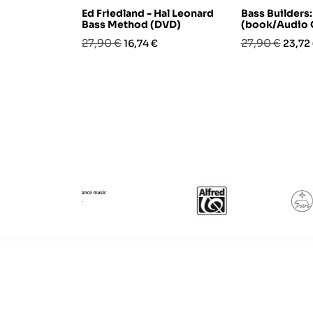
Ed Friedland - Hal Leonard
Bass Builders:
Bass Method (DVD)
(book/Audio 
Prezzo
Prezzo
Prezzo
Prezz
27,90 €
27,90 €
16,74 €
23,72
base
base