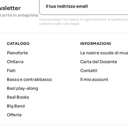
ewsletter
i arrivi in anteprima.
Puoi annullare l'iscrizione in ogni momenti. A questo sco
contatto nelle note legali.
CATALOGO
INFORMAZIONI
Pianoforte
Le nostre scuole di mus
Chitarra
Carta del Docente
Fiati
Contatti
Basso e contrabbasso
Il mio account
Basi play-along
Real Books
Big Band
Offerte