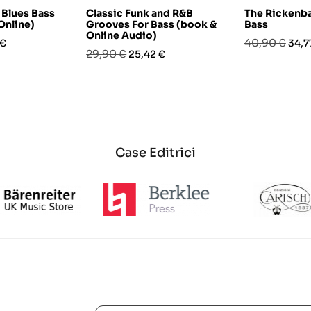
 Blues Bass
Classic Funk and R&B
The Rickenba
Online)
Grooves For Bass (book &
Bass
Online Audio)
o
Prezzo
Prez
40,90 €
 €
34,7
Prezzo
Prezzo
29,90 €
25,42 €
base
base
Case Editrici