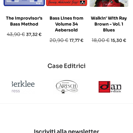
The Improvisor's
Bass Lines from
Walkin' With Ray
Bass Method
Volume 34
Brown - Vol. 1
Aebersold
Blues
Prezzo
Prezzo
43,90 €
37,32 €
Prezzo
Prezzo
Prezzo
Prezzo
20,90 €
18,00 €
17,77 €
15,30 €
base
base
base
Case Editrici
Iscriviti alla newsletter