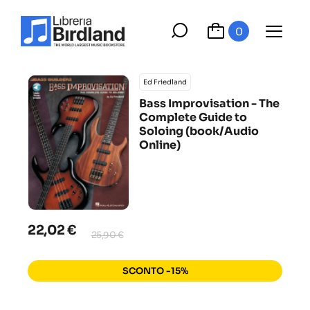
0
Ed Friedland
Bass Improvisation - The
Complete Guide to
Soloing (book/Audio
Online)
22,02 €
25,90 €
SCONTO -15%