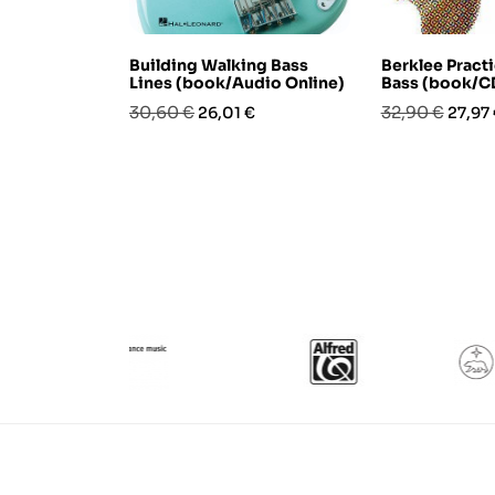
Building Walking Bass
Berklee Pract
Lines (book/Audio Online)
Bass (book/C
Prezzo
Prezzo
Prezzo
Prezz
30,60 €
32,90 €
26,01 €
27,97
base
base