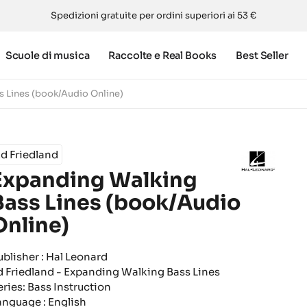
Spedizioni gratuite per ordini superiori ai 53 €
Scuole di musica
Raccolte e Real Books
Best Seller
 Lines (book/Audio Online)
d Friedland
Expanding Walking
Bass Lines (book/Audio
Online)
ublisher : Hal Leonard
d Friedland - Expanding Walking Bass Lines
eries: Bass Instruction
anguage : English