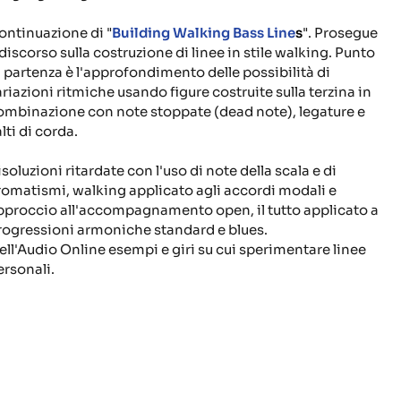
ontinuazione di "
Building Walking Bass Line
s
". Prosegue
 discorso sulla costruzione di linee in stile walking. Punto
i partenza è l'approfondimento delle possibilità di
ariazioni ritmiche usando figure costruite sulla terzina in
ombinazione con note stoppate (dead note), legature e
lti di corda.
soluzioni ritardate con l'uso di note della scala e di
romatismi, walking applicato agli accordi modali e
pproccio all'accompagnamento open, il tutto applicato a
rogressioni armoniche standard e blues.
ell'Audio Online esempi e giri su cui sperimentare linee
ersonali.