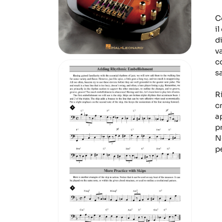
C
il
d
v
c
sa
Ri
c
a
p
N
p