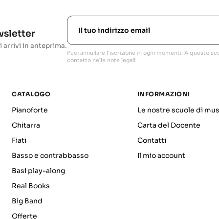
ewsletter
i arrivi in anteprima.
Puoi annullare l'iscrizione in ogni momenti. A questo sco
contatto nelle note legali.
CATALOGO
INFORMAZIONI
Pianoforte
Le nostre scuole di mus
Chitarra
Carta del Docente
Fiati
Contatti
Basso e contrabbasso
Il mio account
Basi play-along
Real Books
Big Band
Offerte