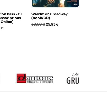
ion Bass - 21
Walkin' on Broadway
Contrabbas
nscriptions
(book/CD)
(libro/CD)
 Online)
Prezzo
Prezzo
Prezzo
Pre
30,50 €
22,00 €
25,93 €
18,
zo
 €
base
base