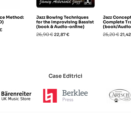
ice Method:
Jazz Bowing Techniques
Jazz Concept
D)
for the Improvising Bassist
Complete Tra
(book & Audio-online)
(book/Audio
o
 €
Prezzo
Prezzo
Prezzo
Prez
26,90 €
25,20 €
22,87 €
21,42
base
base
Case Editrici