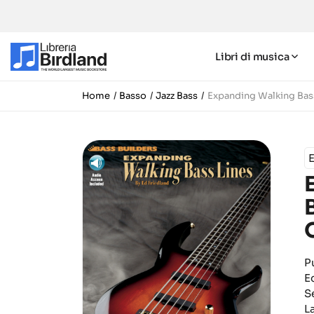
Libri di musica
Home
Basso
Jazz Bass
Expanding Walking Bass
E
P
E
S
L