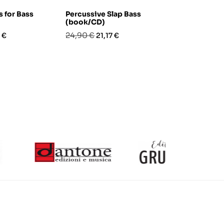
s for Bass
Percussive Slap Bass
Complete B
(book/CD)
Technique
zo
Prezzo
Prezzo
Prezzo
Pre
24,90 €
29,90 €
 €
21,17 €
25,
base
base