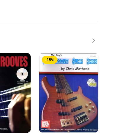
-15%
-15%
In saldo!