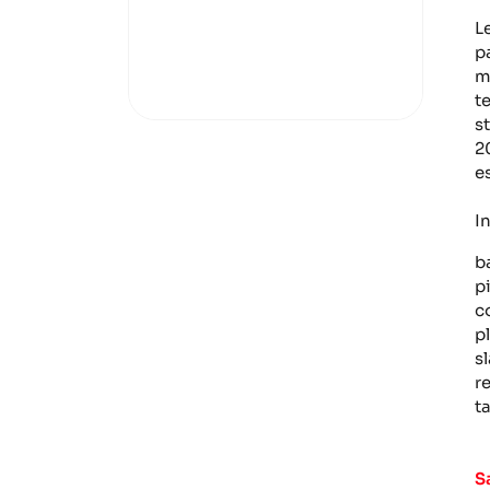
L
p
m
t
s
2
e
I
b
p
c
p
s
r
t
S