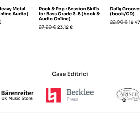
Heavy Metal
Rock & Pop : Session Skills
Daily Groove
Online Audio)
for Bass Grade 3-5 (book &
(book/CD)
Audio Online)
o
Prezzo
Prez
22,90 €
€
19,47
Prezzo
Prezzo
27,20 €
23,12 €
base
base
Case Editrici