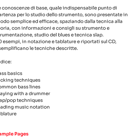
e conoscenze di base, quale indispensabile punto di
artenza per lo studio dello strumento, sono presentate in
odo semplice ed efficace, spaziando dalla tecnica alla
eoria, con informazioni e consigli su strumento e
trumentazione, studio del blues e tecnica slap.
0 esempi, in notazione e tablature e riportati sul CD,
semplificano le tecniche descritte.
ndice:
ass basics
icking techniques
ommon bass lines
laying with a drummer
lap/pop techniques
eading music notation
ablature
ample Pages