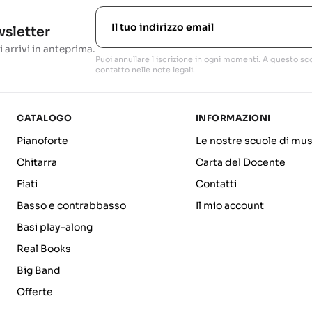
ewsletter
i arrivi in anteprima.
Puoi annullare l'iscrizione in ogni momenti. A questo sco
contatto nelle note legali.
CATALOGO
INFORMAZIONI
Pianoforte
Le nostre scuole di mus
Chitarra
Carta del Docente
Fiati
Contatti
Basso e contrabbasso
Il mio account
Basi play-along
Real Books
Big Band
Offerte