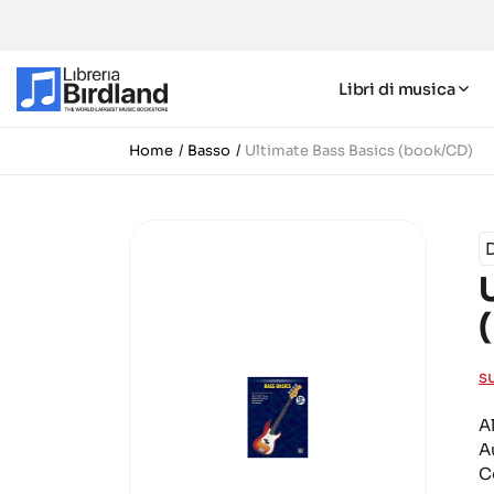
Libri di musica
Home
Basso
Ultimate Bass Basics (book/CD)
D
s
A
A
C