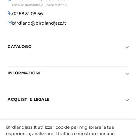
(chiuso domenica e lunedì mattina)
02 58 31 08 56
birdland@birdlandjazz.it
CATALOGO
Pianoforte
Chitarra
INFORMAZIONI
Fiati
Le nostre scuole di musica
Basso e contrabbasso
Carta del Docente
Basi play-along
ACQUISTI & LEGALE
Contatti
Real Books
Diritto di recesso
Il mio account
Big Band
© 2025 Vendita Metodi e Spartiti Musicali Libreria
Condizioni di utilizzo
Offerte
Birdlandjazz.it utilizza i cookie per migliorare la tua
Birdland Milano. P.Iva 12093700156
Privacy & Cookie
esperienza, analizzare il traffico e mostrare annunci
Web Agency Milano