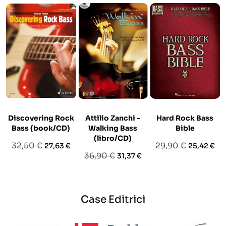
Discovering Rock
Attilio Zanchi -
Hard Rock Bass
Bass (book/CD)
Walking Bass
Bible
(libro/CD)
Prezzo
Prezzo
Prezzo
Prezzo
32,50 €
29,90 €
27,63 €
25,42 €
Prezzo
Prezzo
36,90 €
31,37 €
base
base
base
Case Editrici